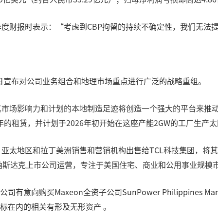
季度财报时表示：“考虑到CBP拘留的持续不确定性，我们无法提
26日宣布对公司业务组合和地理市场重点进行广泛的战略重组。
，其市场影响力和计划的本地制造足迹将创造一个强大的平台来推动
的租赁，并计划于2026年初开始在这座产能2GW的工厂生产
洲、亚太地区和拉丁美洲销售和营销机构出售给TCL科技集团，将
独立的纳斯达克上市公司运营，专注于美国住宅、商业和公用事业规模
买Maxeon全资子公司SunPower Philippines Manufact
r商标在内的相关有形及无形资产 。