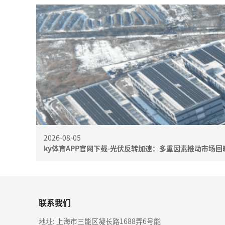
2026-08-05
ky体育APP官网下载-光伏反转加速：多重因素推动市场回
联系我们
地址: 上海市三能区凝长路1688弄6号能