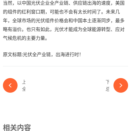
当然，以中国光伏企业全产业链、供应链出海的速度，美国
的组件的红利窗口期，可能也不会有太长时间了。未来几
年，全球市场的光伏组件价格会和中国本土逐渐同步，最多
略有溢价。也只有如此，光伏才能成为全球能源转型、应对
气候危机的主要力量。
原文标题:光伏全产业链，出海进行时！
上一篇
下一篇
全国人大代表刘汉元：不宜对水面光伏项目“一刀切”，建议稳妥处置，以改代拆-ky体育APP官网下载
总投资91.5亿元！聆达股份光伏项目宣布延期-ky体育APP官网下载
相关内容