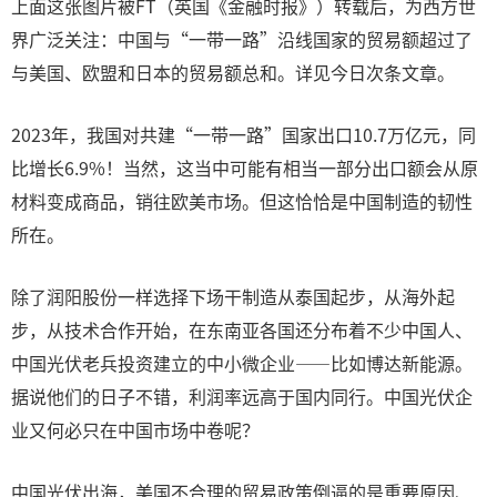
上面这张图片被FT（英国《金融时报》）转载后，为西方世
界广泛关注：中国与“一带一路”沿线国家的贸易额超过了
与美国、欧盟和日本的贸易额总和。详见今日次条文章。
2023年，我国对共建“一带一路”国家出口10.7万亿元，同
比增长6.9%！当然，这当中可能有相当一部分出口额会从原
材料变成商品，销往欧美市场。但这恰恰是中国制造的韧性
所在。
除了润阳股份一样选择下场干制造从泰国起步，从海外起
步，从技术合作开始，在东南亚各国还分布着不少中国人、
中国光伏老兵投资建立的中小微企业——比如博达新能源。
据说他们的日子不错，利润率远高于国内同行。中国光伏企
业又何必只在中国市场中卷呢？
中国光伏出海，美国不合理的贸易政策倒逼的是重要原因、