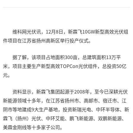
维科网光伏讯，12月8日，新霖飞10GW新型高效光伏组
件项目在江苏省扬州高新区举行投产仪式。
据了解，该项目占地面积300亩，总建筑面积13万平
米，项目主要生产新型高效TOPCon光伏组件，总投资50亿
元。
资料显示，新霖飞集团起源于2008年，至今已深耕光伏
新能源领域十多年，在江苏省扬州市、高邮市、宿迁市、江
阴市等地建成9大生产基地，投资新瑞光电、中环半导体、新
霖飞（扬州）光伏、中环艾能、鹏飞新能源、双鹏新能源、
美霖金刚线等十多家子公司。