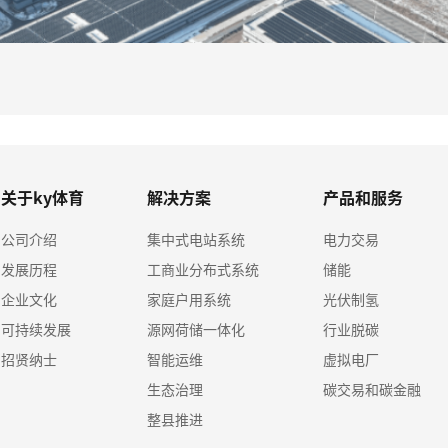
关于ky体育
解决方案
产品和服务
公司介绍
集中式电站系统
电力交易
发展历程
工商业分布式系统
储能
企业文化
家庭户用系统
光伏制氢
可持续发展
源网荷储一体化
行业脱碳
招贤纳士
智能运维
虚拟电厂
生态治理
碳交易和碳金融
整县推进