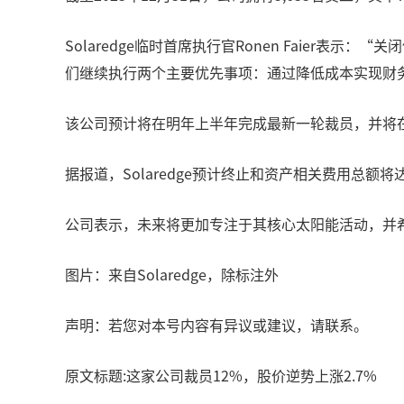
Solaredge临时首席执行官Ronen Faie
们继续执行两个主要优先事项：通过降低成本实现财
该公司预计将在明年上半年完成最新一轮裁员，并将在2
据报道，Solaredge预计终止和资产相关费用总额将达
公司表示，未来将更加专注于其核心太阳能活动，并
图片：来自Solaredge，除标注外
声明：若您对本号内容有异议或建议，请联系。
原文标题:这家公司裁员12%，股价逆势上涨2.7%