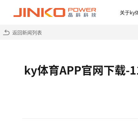
关于ky
返回新闻列表
ky体育APP官网下载