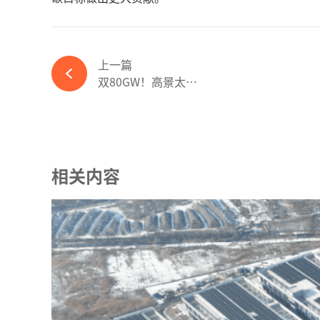
上一篇
双80GW！高景太阳能实现新里程碑-ky体育APP官网下载
相关内容