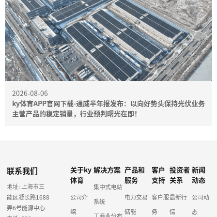
2026-08-06
ky体育APP官网下载-通威半年报发布：以向好势头保持光伏业务
主营产品的稳定销量，行业预判曙光在即！
联系我们
关于ky
解决方案
产品和
客户
投资者
新闻
体育
服务
支持
关系
动态
地址: 上海市三
集中式电站
能区凝长路1688
公司介
电力交易
客户服
最新行
公司动
系统
弄6号能源中心
绍
储能
务
情
态
工商业分布