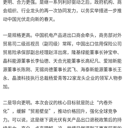
更明、合力更强。是继一系列利好驱动之后，政府机构、商
会组织、行业龙头的再一次协同发力，以务实举措进一步推
动中国光伏走向新的春天。
一是规格更高。中国机电产品进出口商会牵头，商务部对外
贸易司二级巡视员（副司级）常晖，中国出口信用保险公司
贸易险承保部副总经理赵洋出席，隆基绿能董事长钟宝申、
晶科能源董事长李仙德、天合光能董事长高纪凡、爱旭新能
源董事长陈刚、无锡尚德董事长武飞、海泰新能源董事长王
永、晶澳科技执行总裁杨爱青等22家龙头企业的领军人物参
加。
二是导向更明。本次会议的核心目标就是防止“内卷外
化”，缓解“贸易壁垒”，推动价格回升，强化全球竞争
力。可以说，这是继下调光伏有关产品出口退税政策后的持