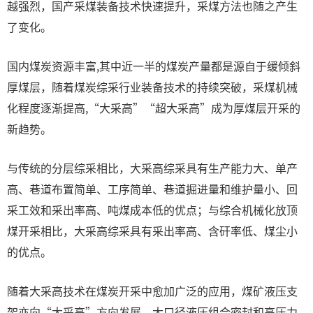
越强烈，国产采煤装备技术快速提升，采煤方法也随之产生
了变化。
国内煤炭资源丰富,其中近一半的煤炭产量都是源自于缓倾斜
厚煤层，随着煤炭综采行业装备技术的持续突破，采煤机械
化程度逐渐提高,“大采高”“超大采高”成为厚煤层开采的
新趋势。
与传统的分层综采相比，大采高综采具有生产能力大、单产
高、巷道布置简单、工序简单、巷道掘进量和维护量小、回
采工效和采出率高、吨煤成本低的优点；与综合机械化放顶
煤开采相比，大采高综采具有采出率高、含矸率低、煤尘小
的优点。‌
随着大采高技术在煤炭开采中愈加广泛的应用，煤矿液压支
架亦向“大采高”方向发展，大口径液压组合密封和高压力