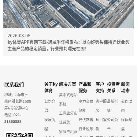
2026-08-06
ky体育APP官网下载-通威半年报发布：以向好势头保持光伏业务
主营产品的稳定销量，行业预判曙光在即！
联系我们
关于ky
解决方案
产品和
客户
投资者
新闻
体育
服务
支持
关系
动态
地址: 上海市三
集中式电站
能区凝长路1688
公司介
电力交易
客户服
最新行
公司动
系统
弄6号能源中心
绍
储能
务
情
态
工商业分布
电话:
021-
发展历
光伏制氢
项目案
公司公
媒体聚
51860888
式系统
程
行业脱碳
例
告
焦
家庭户用系