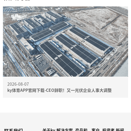
2026-08-07
ky体育APP官网下载-CEO辞职！又一光伏企业人事大调整
联系我们
关于ky
解决方案
产品和
客户
投资者
新闻