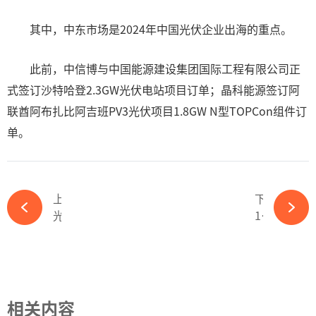
其中，中东市场是2024年中国光伏企业出海的重点。
此前，中信博与中国能源建设集团国际工程有限公司正
式签订沙特哈登2.3GW光伏电站项目订单；晶科能源签订阿
联酋阿布扎比阿吉班PV3光伏项目1.8GW N型TOPCon组件订
单。
上一篇
下一篇
光伏首例“忽悠式”增持，某HJT厂商原董事长被出具警示函！-ky体育APP官网下载
1.6GW！华电旗下又一风光大基地投产-ky体育APP官网下载
相关内容