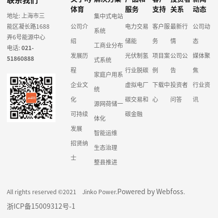
体育
服务
支持
关系
动态
地址: 上海市三
集中式电站
能区凝长路1688
公司介
电力交易
客户服
最新行
公司动
系统
弄6号能源中心
绍
储能
务
情
态
工商业分布
电话:
021-
发展历
光伏制氢
项目案
公司公
媒体聚
51860888
式系统
程
行业脱碳
例
告
焦
家庭户用系
企业文
虚拟电厂
下载中
投资者
行业资
统
化
碳交易和
心
问答
讯
源网荷储一
可持续
碳金融
体化
发展
智能运维
招贤纳
生态治理
士
整县推进
Powered by Webfoss
All rights reserved ©2021 Jinko Power.
.
浙ICP备15009312号-1