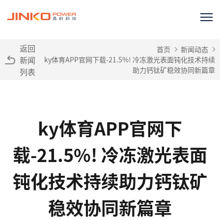
返回
首页
新闻动态
新闻
ky体育APP官网下载-21.5%! 冷冻激光表面钝化技术持续
助力钙钛矿稳效协同新篇章
列表
ky体育APP官网下
载-21.5%! 冷冻激光表面
钝化技术持续助力钙钛矿
稳效协同新篇章