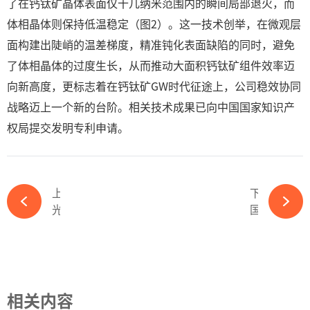
了在钙钛矿晶体表面仅十几纳米范围内的瞬间局部退火，而
体相晶体则保持低温稳定（图2）。这一技术创举，在微观层
面构建出陡峭的温差梯度，精准钝化表面缺陷的同时，避免
了体相晶体的过度生长，从而推动大面积钙钛矿组件效率迈
向新高度，更标志着在钙钛矿GW时代征途上，公司稳效协同
战略迈上一个新的台阶。相关技术成果已向中国国家知识产
权局提交发明专利申请。
上一篇
下一篇
光伏《新规》释放明确信号，未来谁家欢喜谁家愁？-ky体育APP官网下载
国家发改委权威解读，光伏发展又迎利好-ky体育APP官网下载
相关内容