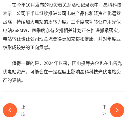
在今年10月发布的投资者关系活动记录表中，晶科科技
表示：公司下半年继续推进公司电站产品化和轻资产化运营
战略，持续加大电站的周转力度。三季度成功转让户用光伏
电站268MW，四季度亦有安排相关计划正在推进抓紧落实，
电站转让也让公司现金流变得更加充裕和健康，并对年度业
绩形成较好的正向贡献。
值得一提的是，2024年以来，国电投等央企也在出售光
伏电站资产，可能会在一定程度上影响晶科科技光伏电站资
产的评估。
上一篇
下一篇
股价五连涨背后的玄机，ST中利18亿被占用资金未按期清收，停牌后仍恐面临退市风险-ky体育APP官网下载
2024第七届中国国际光伏与储能产业大会颁奖盛典暨“眉山·中国晶硅光伏制造基地”之夜隆重举行-ky体育APP官网下载