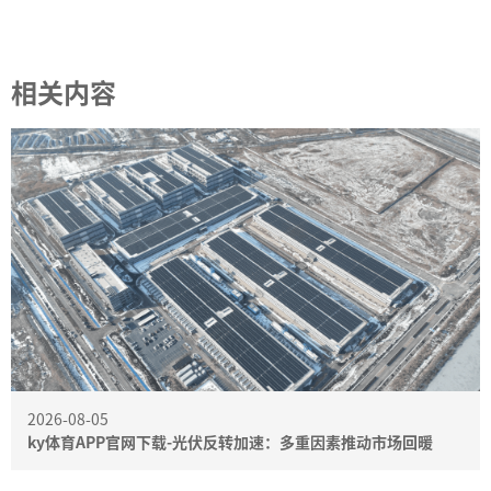
相关内容
2026-08-05
ky体育APP官网下载-光伏反转加速：多重因素推动市场回暖