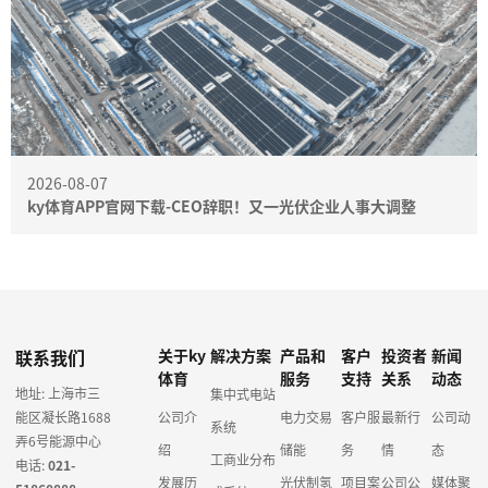
2026-08-07
ky体育APP官网下载-CEO辞职！又一光伏企业人事大调整
联系我们
关于ky
解决方案
产品和
客户
投资者
新闻
体育
服务
支持
关系
动态
地址: 上海市三
集中式电站
能区凝长路1688
公司介
电力交易
客户服
最新行
公司动
系统
弄6号能源中心
绍
储能
务
情
态
工商业分布
电话:
021-
发展历
光伏制氢
项目案
公司公
媒体聚