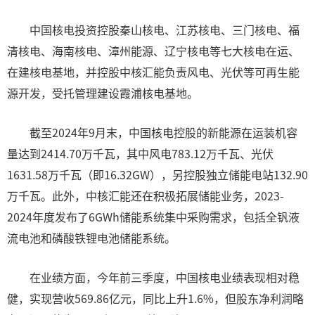
中国核电投资控股秦山核电、江苏核电、三门核电、福
清核电、海南核电、漳州能源、辽宁核电等七大核电在运、
在建核电基地，并控股中核汇能负责风电、光伏等可再生能
源开发，受托管理建设霞浦核电基地。
截至2024年9月末，中国核电控股的新能源在运装机容
量达到2414.70万千瓦，其中风电783.12万千瓦、光伏
1631.58万千瓦（即16.32GW），另控股独立储能电站132.90
万千瓦。此外，中核汇能还在积极拓展储能业务，2023-
2024年度发布了6GWh储能系统集中采购需求，包括全钒液
流电池和磷酸铁锂电池储能系统。
在业绩方面，今年前三季度，中国核电业绩表现相对稳
健，实现营收569.86亿元，同比上升1.6%，但股东净利润略