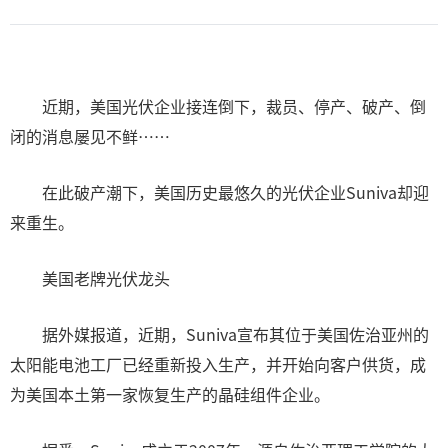
近期，美国光伏企业接连倒下，裁员、停产、破产、倒
闭的消息屡见不鲜……
在此破产潮下，美国历史最悠久的光伏企业Suniva却迎
来重生。
美国老牌光伏龙头
据外媒报道，近期，Suniva宣布其位于美国佐治亚州的
太阳能电池工厂已经重新投入生产，并开始向客户供货，成
为美国本土第一家恢复生产的晶硅组件企业。