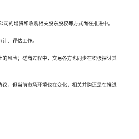
该公司的增资和收购相关股东股权等方式尚在推进中。
审计、评估工作。
止的风险；磋商过程中，交易各方也同步在积极探讨其
协议，但当前市场环境也在变化，相关并购还是在推进