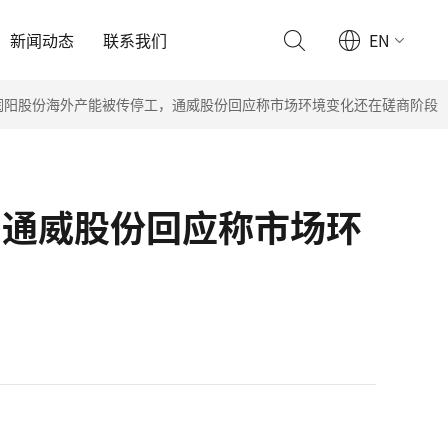
新闻动态
联系我们
EN
载-润阳股份海外产能被传停工，通威股份回应称市场环境变化还在磋商阶段
，通威股份回应称市场环