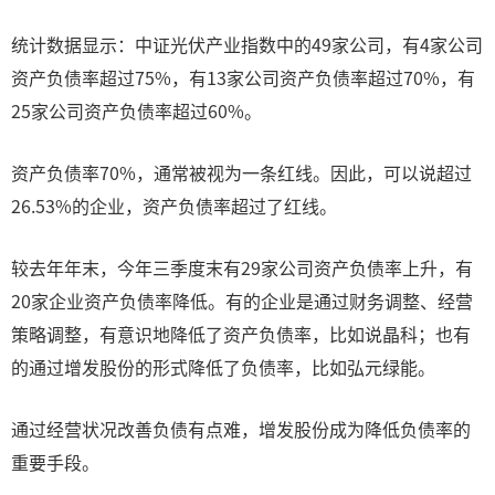
统计数据显示：中证光伏产业指数中的49家公司，有4家公司
资产负债率超过75%，有13家公司资产负债率超过70%，有
25家公司资产负债率超过60%。
资产负债率70%，通常被视为一条红线。因此，可以说超过
26.53%的企业，资产负债率超过了红线。
较去年年末，今年三季度末有29家公司资产负债率上升，有
20家企业资产负债率降低。有的企业是通过财务调整、经营
策略调整，有意识地降低了资产负债率，比如说晶科；也有
的通过增发股份的形式降低了负债率，比如弘元绿能。
通过经营状况改善负债有点难，增发股份成为降低负债率的
重要手段。