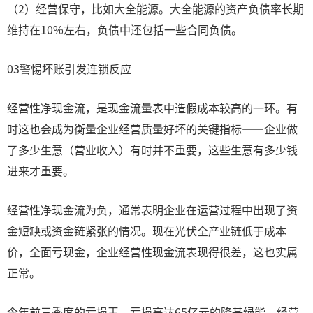
（2）经营保守，比如大全能源。大全能源的资产负债率长期
维持在10%左右，负债中还包括一些合同负债。
03警惕坏账引发连锁反应
经营性净现金流，是现金流量表中造假成本较高的一环。有
时这也会成为衡量企业经营质量好坏的关键指标——企业做
了多少生意（营业收入）有时并不重要，这些生意有多少钱
进来才重要。
经营性净现金流为负，通常表明企业在运营过程中出现了资
金短缺或资金链紧张的情况。现在光伏全产业链低于成本
价，全面亏现金，企业经营性现金流表现得很差，这也实属
正常。
今年前三季度的亏损王、亏损高达65亿元的隆基绿能，经营