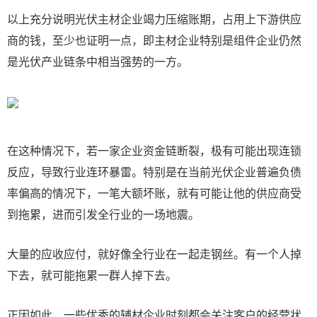
以上充分说明光伏主材企业竭力压缩账期，占用上下游供应
商的钱，至少也证明一点，即主材企业特别是组件企业仍然
是光伏产业链条中相当强势的一方。
在这种情况下，若一家企业资金链断裂，极有可能出现连锁
反应，导致行业连环暴雷。特别是在当前光伏企业普遍负债
率偏高的情况下，一笔大额坏账，就有可能让他的供应商受
到拖累，进而引发全行业的一场地震。
大量的应收应付，就好像全行业在一起走钢丝。有一个人掉
下去，就可能拖累一群人掉下去。
正因如此，一些优秀的辅材企业时刻都会关注客户的经营状