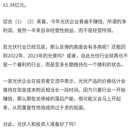
61.34亿元。
综合（1）（2）来看，今年光伏企业普遍不赚钱，所谓的净
利润，竟然一半来自非经营性损益，而不是经营所得。
若光伏行业已经见底，那么反弹的高度会有多高呢？还能回
到2022年、2023年的光景吗？或者，自此光伏行业就再也不
是一个暴利的行业，而是至多长期维持在一个微利的状态。
一家光伏企业在投资者交流中表示，光伏产品的价格估计会
维持在现金成本附近相当长一段时间。因为只要行业一开始
赚钱，那么那些关停掉的落后产能，很可能又会马上开起
来，从而重复性地造成供过于求的局面。
对此，光伏人和投资人准备好了吗？