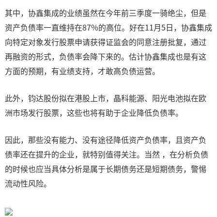
其中，协鑫集成的业绩虽然在今年前三季度一骑绝尘，但是
资产负债率一直维持在87%的高位。好在11月5日，协鑫集成
向特定对象发行股票申请获得证监会的同意注册批复，通过
再融资的形式，负债率会降下来的。估计协鑫集成也是有这
方面的预期，有业绩支持，才敢高负债运营。
此外，钧达股份拟在港股上市，晶科能源、阳光电池拟在欧
洲市场发行股票，这些也将有助于企业降低负债率。
因此，那些没有能力、没有途径降低资产负债率，且资产负
债率还在提升的企业，就特别值得关注。当然 ，在分析负债
的时候也应当具体分析是属于长期债务还是短期债务，警惕
流动性风险。