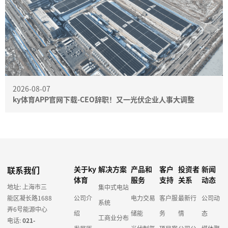
2026-08-07
ky体育APP官网下载-CEO辞职！又一光伏企业人事大调整
联系我们
关于ky
解决方案
产品和
客户
投资者
新闻
体育
服务
支持
关系
动态
地址: 上海市三
集中式电站
能区凝长路1688
公司介
电力交易
客户服
最新行
公司动
系统
弄6号能源中心
绍
储能
务
情
态
工商业分布
电话:
021-