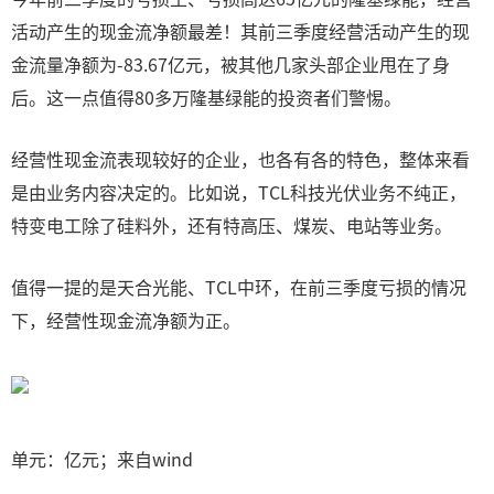
活动产生的现金流净额最差！其前三季度经营活动产生的现
金流量净额为-83.67亿元，被其他几家头部企业甩在了身
后。这一点值得80多万隆基绿能的投资者们警惕。
经营性现金流表现较好的企业，也各有各的特色，整体来看
是由业务内容决定的。比如说，TCL科技光伏业务不纯正，
特变电工除了硅料外，还有特高压、煤炭、电站等业务。
值得一提的是天合光能、TCL中环，在前三季度亏损的情况
下，经营性现金流净额为正。
单元：亿元；来自wind