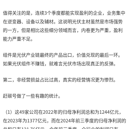
值得关注的是，连续3个季度都能实现盈利的企业，业务集中
在逆变器、设备以及辅材。这说明光伏主材虽然是市场强势
的一方，但是相比这些细分领域而言，内卷更为严重，盈利
能力严重不足。
组件是光伏产业链最终的产品出口，价值兑现的最后一环。
如果光伏组件不赚钱，就难言光伏市场出现真正的反弹。
第二，非经营损益占比过高，真实的经营情况更为惨烈。
赶碳号做了一些有趣的统计。
（1）这49家公司在2022年的归母净利润总和为1244亿元，
在2023年为1377亿元，而在2024年前三季度的归母净利润的