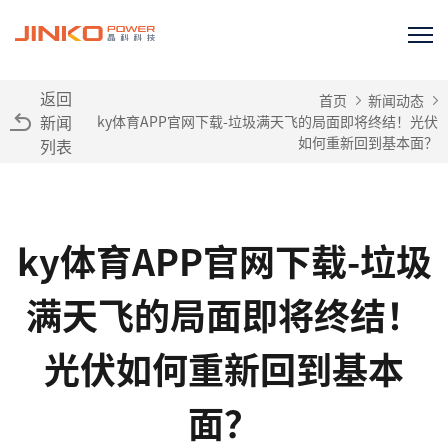
返回
首页
新闻动态
新闻
ky体育APP官网下载-垃圾满天飞的局面即将终结！光伏
如何重新回到基本面？
列表
ky体育APP官网下载-垃圾
满天飞的局面即将终结！
光伏如何重新回到基本
面？