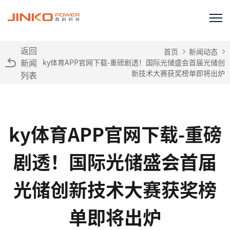
返回
首页
新闻动态
新闻
ky体育APP官网下载-重磅剧透！国际光储盛会首届光储创
新技术大赛获奖榜单即将出炉
列表
ky体育APP官网下载-重磅
剧透！国际光储盛会首届
光储创新技术大赛获奖榜
单即将出炉