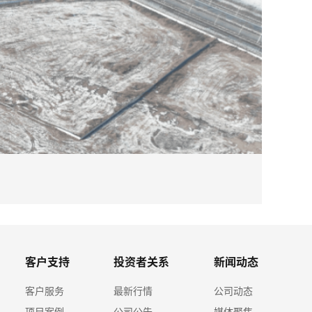
2026-08
ky体育
客户支持
投资者关系
新闻动态
客户服务
最新行情
公司动态
项目案例
公司公告
媒体聚焦