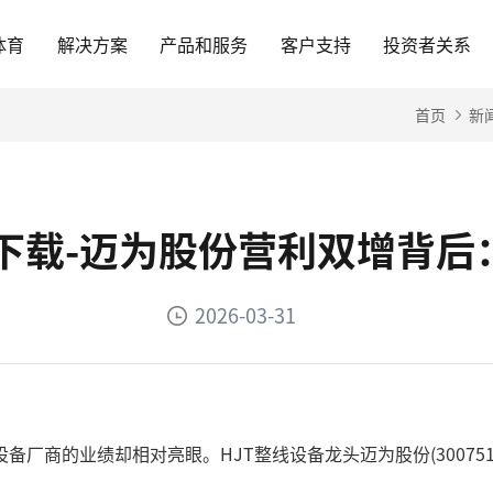
体育
解决方案
产品和服务
客户支持
投资者关系
首页
新
网下载-迈为股份营利双增背
2026-03-31
厂商的业绩却相对亮眼。HJT整线设备龙头迈为股份(300751