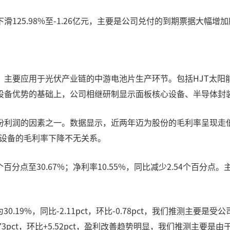
25.98%至-1.26亿元，主要是公司兑付的到期票据大幅增加
要应用于光伏产业链的中游电池片生产环节。包括HJT太阳能电池
设备优势的基础上，公司相继研制显示面板核心设备、半导体封
利润的因素之一。数据显示，近两年迈为股份的毛利率呈现走低
整线设备的毛利率下降不无关系。
百分点至30.67%；净利率10.55%，同比减少2.54个百
率为30.19%，同比-2.11pct，环比-0.78pct，我们推测
.73pct，环比+5.52pct，盈利改善趋势明显，我们推测主