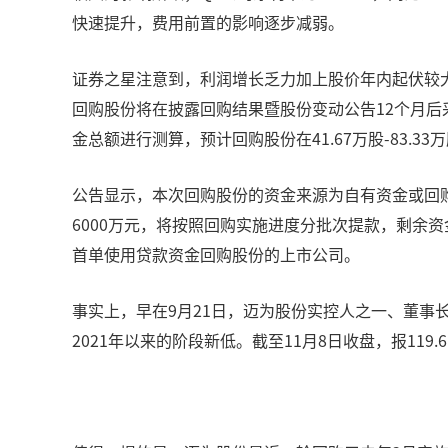
快速提升，费用前置的影响逐步减弱。
证券之星注意到，利润增长乏力加上股价年内起伏较大
回购股份将在披露回购结果暨股份变动公告12个月后采
金总额进行测算，预计回购股份在41.67万股-83.33万
公告显示，本次回购股份的资金来源为自有资金或回
6000万元，将按照回购实施进度分批次提款，剩余
首单使用贷款资金回购股份的上市公司。
事实上，早在9月21日，迈为股份实控人之一、董事长
2021年以来的阶段新低。截至11月8日收盘，报119.6