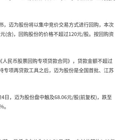
告书，迈为股份将以集中竞价交易方式进行回购，本次
元(含)，回购股份的价格不超过120元/股。按回购资
《人民币股票回购专项贷款合同》，贷款金额不超过
增持专项再贷款工具之后，迈为股份是全国首批、江苏
，迈为股份盘中触及68.06元/股(前复权)，跌至
5%。