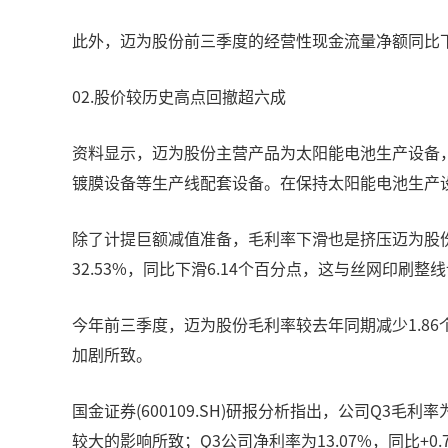
此外，迈为股份前三季度的经营性现金流量净额同比下滑1
02.股价较历史高点回撤超六成
资料显示，迈为股份主营产品为太阳能电池生产设备，主
镀膜设备等生产线配套设备。在保持太阳能电池生产
除了计提巨额减值准备，毛利率下滑也是挤压迈为股份
32.53%，同比下滑6.14个百分点，这与丝网印刷
今年前三季度，迈为股份毛利率较去年同期减少1.86个
加剧所致。
国金证券(600109.SH)研报分析指出，公司Q3毛利
较大的影响所致；Q3公司净利率为13.07%，同比+0