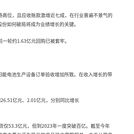
持高位，且应收账款激增近七成，在行业普遍不景气的
股份如何破局将成为业绩增长的关键。
一轮约1.63亿元回购已被套牢。
品太阳能电池生产设备订单验收增加所致。在收入增长的带
.51亿元、2.01亿元，分别同比增长
53.3亿元，但到2023年一度突破百亿。截至今年