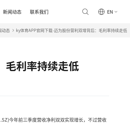
新闻动态
联系我们
EN
闻动态
ky体育APP官网下载-迈为股份营利双增背后：毛利率持续走低
后：毛利率持续走低
.SZ)今年前三季度营收净利双双实现增长，不过营收