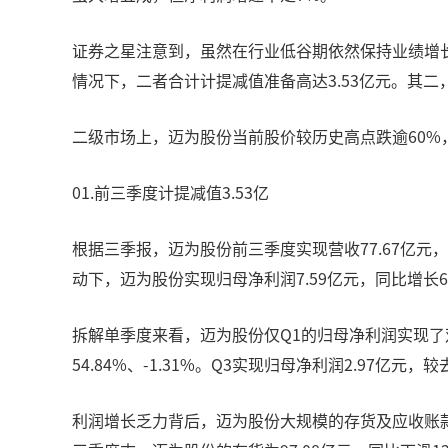
证券之星注意到，虽然在行业低谷期依然保持业绩增
情况下，二者合计计提减值准备高达3.53亿元。其
二级市场上，迈为股份当前股价较历史高点跌逾60%
01.前三季度计提减值3.53亿
根据三季报，迈为股份前三季度实现营收77.67亿元
动下，迈为股份实现归母净利润7.59亿元，同比增长6.
拆解单季度来看，迈为股份仅Q1的归母净利润实现了双
54.84%、-1.31%。Q3实现归母净利润2.97亿元，
利润增长乏力背后，迈为股份大规模的存货及应收账款引