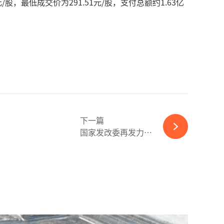
，最低成交价为291.51元/股，支付总额约1.63亿
下一篇
国家发改委再发力，太阳能光伏迎来新机遇-ky体育APP官网下载