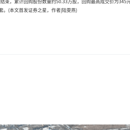
，累计回购股份数量约50.33万股，回购最高成交价为345元/股
。(本文首发证券之星，作者|陆雯燕)