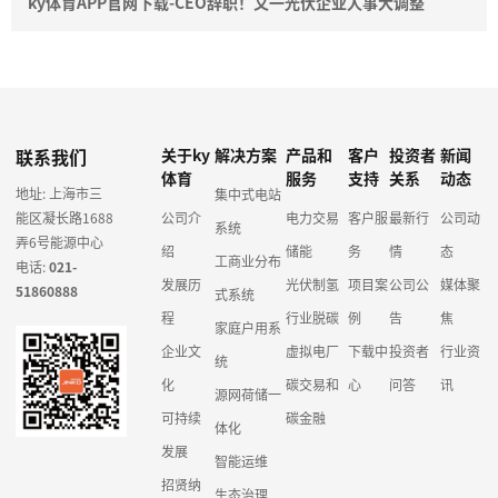
ky体育APP官网下载-CEO辞职！又一光伏企业人事大调整
联系我们
关于ky
解决方案
产品和
客户
投资者
新闻
体育
服务
支持
关系
动态
地址: 上海市三
集中式电站
能区凝长路1688
公司介
电力交易
客户服
最新行
公司动
系统
弄6号能源中心
绍
储能
务
情
态
工商业分布
电话:
021-
发展历
光伏制氢
项目案
公司公
媒体聚
51860888
式系统
程
行业脱碳
例
告
焦
家庭户用系
企业文
虚拟电厂
下载中
投资者
行业资
统
化
碳交易和
心
问答
讯
源网荷储一
可持续
碳金融
体化
发展
智能运维
招贤纳
生态治理