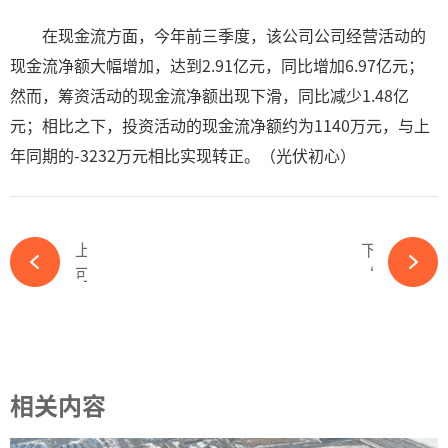
在现金流方面，今年前三季度，该公司公司经营活动的
现金流净额大幅增加，达到2.91亿元，同比增加6.97亿元；
然而，筹资活动的现金流净额出现下滑，同比减少1.48亿
元；相比之下，投资活动的现金流净额约为1140万元，与上
年同期的-3232万元相比实现转正。（光伏初心）
上一篇
下一篇
可再生能源替代行动正盛，为何中国煤炭产能却迟迟未降？-ky体育APP官网下载
“光伏+机器人”有多火？看这位大佬9天涨停的数据就懂了-ky体育APP官网下载
相关内容