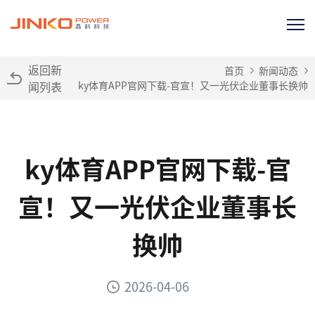
返回新
首页
新闻动态
闻列表
ky体育APP官网下载-官宣！又一光伏企业董事长换帅
ky体育APP官网下载-官
宣！又一光伏企业董事长
换帅
2026-04-06