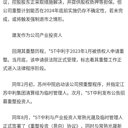
议，控股股东正采取措施解决，并提供股权质押等担保。但
公司重整计划能否在2024年底前实施仍存不确定性，若未完
成，或将触发强制退市之情形。
建发作为公司产业投资人
回溯其重整历程，*ST中利于2023年1月被债权人申请重
整。当月底，该申请获法院正式受理，标志着其重整工作正
式进入法律程序阶段。
同年2月初，苏州中院启动该公司预重整程序，并指定江
苏中利集团清算组为临时管理人。次月，*ST中利发布公告招
募重整投资人。
同年8月，*ST中利与产业投资人常熟光晟及临时管理人
正式签署了《重整投资（意向）协议》，同时与常熟光晟新