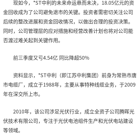
现如今，*ST中利的未来命运悬而未决，18.05亿元的资
金回收成为了公司避免退市的关键。投资者需密切关注公司
后续的整改进展和资金回收情况，以做出合理的投资决策。
同时，公司管理层的应对措施和经营改善计划也将对公司能
否渡过难关起到关键作用。
前三季度又亏4.54亿 同比降超50%
资料显示，*ST中利（即江苏中利集团）前身为常熟市唐
市电缆厂，成立于1988年，主要从事特种线缆业务，于2009
年在深交所上市。
2010年，该公司涉足光伏行业，成立全资子公司腾晖光
伏技术有限公司，专注于光伏电池组件生产和光伏电站建设
等领域。