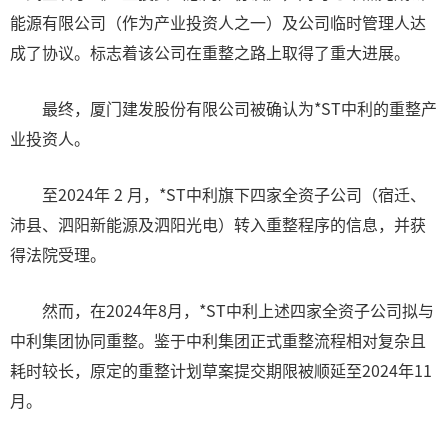
能源有限公司（作为产业投资人之一）及公司临时管理人达
成了协议。标志着该公司在重整之路上取得了重大进展。
最终，厦门建发股份有限公司被确认为*ST中利的重整产
业投资人。
至2024年 2 月，*ST中利旗下四家全资子公司（宿迁、
沛县、泗阳新能源及泗阳光电）转入重整程序的信息，并获
得法院受理。
然而，在2024年8月，*ST中利上述四家全资子公司拟与
中利集团协同重整。鉴于中利集团正式重整流程相对复杂且
耗时较长，原定的重整计划草案提交期限被顺延至2024年11
月。