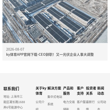
2026-08-07
ky体育APP官网下载-CEO辞职！又一光伏企业人事大调整
联系我们
关于ky
解决方案
产品和
客户
投资者
新闻
体育
服务
支持
关系
动态
地址: 上海市三
集中式电站
能区凝长路1688
公司介
电力交易
客户服
最新行
公司动
系统
弄6号能源中心
绍
储能
务
情
态