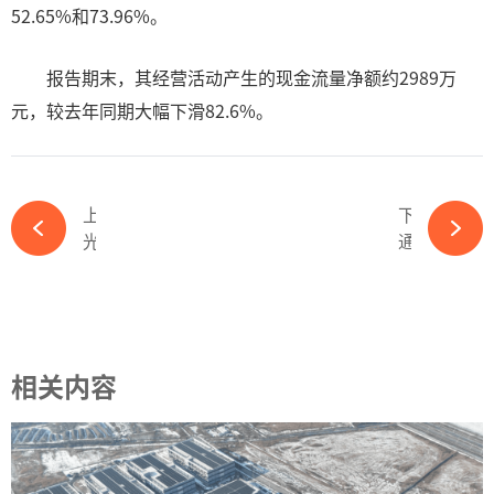
52.65%和73.96%。
报告期末，其经营活动产生的现金流量净额约2989万
元，较去年同期大幅下滑82.6%。
上一篇
下一篇
光伏三季报里隐藏的秘密：这些板块将率先反转！-ky体育APP官网下载
通威三季度亏8.43亿，盼业绩回暖-ky体育APP官网下载
相关内容