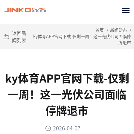
首页
新闻动态
返回新
ky体育APP官网下载-仅剩一周！这一光伏公司面临停
闻列表
牌退市
ky体育APP官网下载-仅剩
一周！这一光伏公司面临
停牌退市
2026-04-07