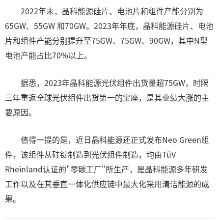
2022年末，晶科能源硅片、电池片和组件产能分别为
65GW、55GW 和70GW。2023年年底，晶科能源硅片、电池
片和组件产能分别提升至75GW、75GW、90GW，其中N型
电池产能占比70%以上。
据悉，2023年晶科能源光伏组件出货量超75GW，时隔
三年重返全球光伏组件出货第一的宝座，是其业绩大涨的主
要原因。
值得一提的是，近日晶科能源还正式发布Neo Green组
件，该组件从硅锭制造到光伏组件制造，均由TüV
Rheinland认证的"零碳工厂"所生产，是晶科能源多年研发
工作以及在其垂直一体化供应链中最大化采用清洁能源的成
果。