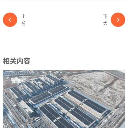
上一篇
下一篇
总投资60亿元！又一光伏项目取得重大进展-ky体育APP官网下载
大杀器曝光！东方日升首款730W+量产组件即将面世-ky体育APP官网下载
相关内容