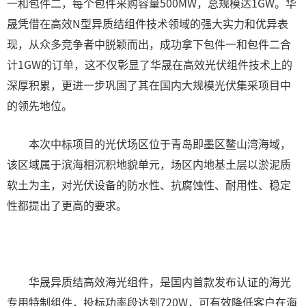
一和包件二，每个包件采购容量500MW，总规模达1GW。华
晟凭借在高效N型异质结组件技术领域的强大实力和优异表
现，从众多竞争者中脱颖而出，成功拿下包件一和包件二合
计1GW的订单，这不仅彰显了华晟在高效光伏组件技术上的
深厚积累，更进一步巩固了其在国内大规模光伏集采项目中
的领先地位。
本次中标项目的光伏场区位于青岛即墨区鳌山湾海域，
该区域属于滨海相沉积地貌单元，场区内地基土层以淤泥质
软土为主，对光伏设备的防水性、抗腐蚀性、耐用性、稳定
性都提出了更高的要求。
华晟异质结高效海光组件，是国内首款发布认证的海光
专用特制组件，投标功率段达到720W，可有效降低客户在海