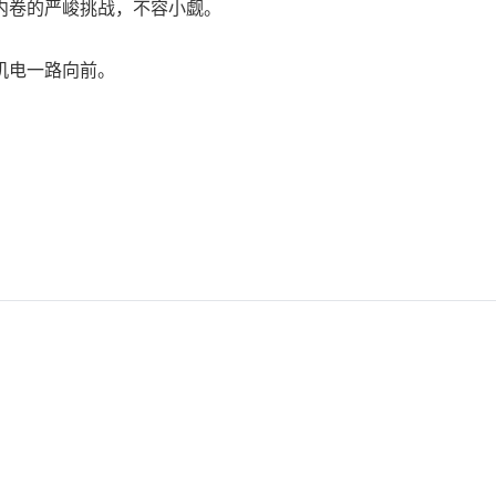
内卷的严峻挑战，不容小觑。
机电一路向前。