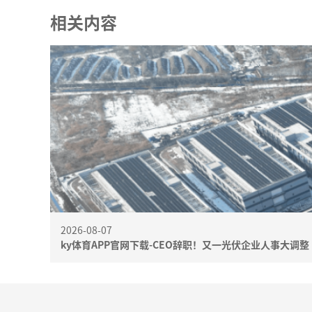
相关内容
2026-08-07
ky体育APP官网下载-CEO辞职！又一光伏企业人事大调整