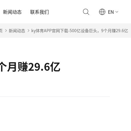
新闻动态
联系我们
EN
页
新闻动态
ky体育APP官网下载-500亿设备巨头，9个月赚29.6亿
个月赚29.6亿