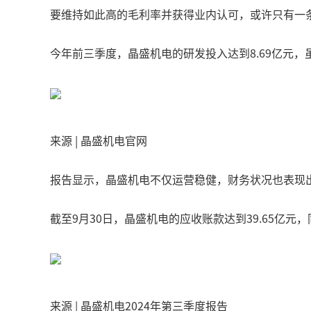
要维持如此高的毛利率并获得业内认可，或许只有一
今年前三季度，晶盛机电的研发投入达到8.69亿元
来源 | 晶盛机电官网
报告显示，晶盛机电不仅运营稳健，财务状况也表现出色。
截至9月30日，晶盛机电的应收账款达到39.65亿元，
来源 | 晶盛机电2024年第三季度报告