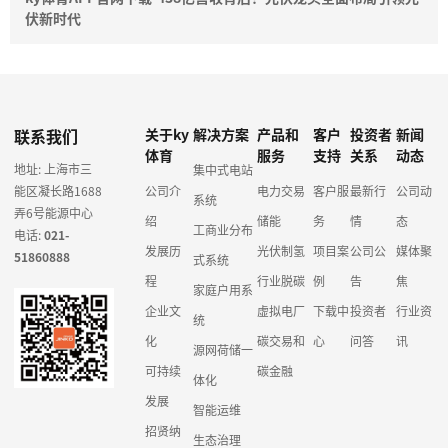
伏新时代
联系我们
关于ky
解决方案
产品和
客户
投资者
新闻
体育
服务
支持
关系
动态
地址: 上海市三
集中式电站
能区凝长路1688
公司介
电力交易
客户服
最新行
公司动
系统
弄6号能源中心
绍
储能
务
情
态
工商业分布
电话:
021-
发展历
光伏制氢
项目案
公司公
媒体聚
51860888
式系统
程
行业脱碳
例
告
焦
家庭户用系
企业文
虚拟电厂
下载中
投资者
行业资
统
化
碳交易和
心
问答
讯
源网荷储一
可持续
碳金融
体化
发展
智能运维
招贤纳
生态治理