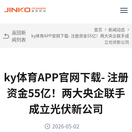
首页
新闻动态
返回新
ky体育APP官网下载- 注册资金55亿！两大央企联手成
闻列表
立光伏新公司
ky体育APP官网下载- 注册
资金55亿！两大央企联手
成立光伏新公司
2026-05-02