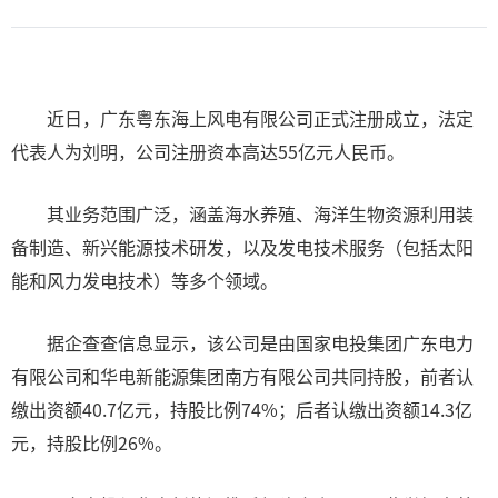
近日，广东粤东海上风电有限公司正式注册成立，法定
代表人为刘明，公司注册资本高达55亿元人民币。
其业务范围广泛，涵盖海水养殖、海洋生物资源利用装
备制造、新兴能源技术研发，以及发电技术服务（包括太阳
能和风力发电技术）等多个领域。
据企查查信息显示，该公司是由国家电投集团广东电力
有限公司和华电新能源集团南方有限公司共同持股，前者认
缴出资额40.7亿元，持股比例74%；后者认缴出资额14.3亿
元，持股比例26%。