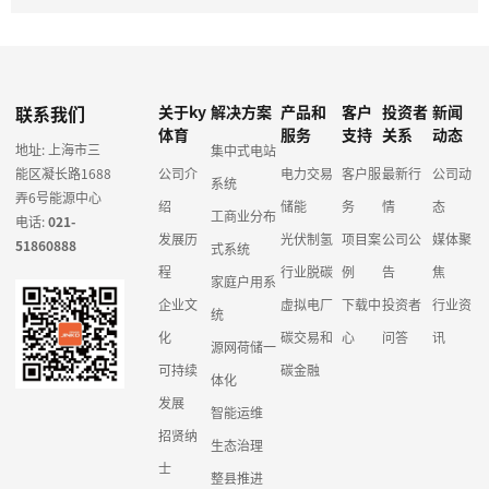
联系我们
关于ky
解决方案
产品和
客户
投资者
新闻
体育
服务
支持
关系
动态
地址: 上海市三
集中式电站
能区凝长路1688
公司介
电力交易
客户服
最新行
公司动
系统
弄6号能源中心
绍
储能
务
情
态
工商业分布
电话:
021-
发展历
光伏制氢
项目案
公司公
媒体聚
51860888
式系统
程
行业脱碳
例
告
焦
家庭户用系
企业文
虚拟电厂
下载中
投资者
行业资
统
化
碳交易和
心
问答
讯
源网荷储一
可持续
碳金融
体化
发展
智能运维
招贤纳
生态治理
士
整县推进