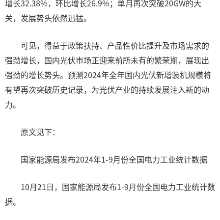
增长32.38%，环比增长26.9%；单月再次突破20GW的大
关，发展势头依然迅猛。
可见，得益于政策扶持、产品性价比提升及市场需求的
强劲增长，国内光伏市场正迎来前所未有的繁荣期，展现出
强劲的增长势头。预测2024年全年国内光伏新增装机规模将
有望再次突破历史记录，为光伏产业的持续发展注入新的动
力。
原文见下：
国家能源局发布2024年1-9月份全国电力工业统计数据
10月21日，国家能源局发布1-9月份全国电力工业统计数
据。