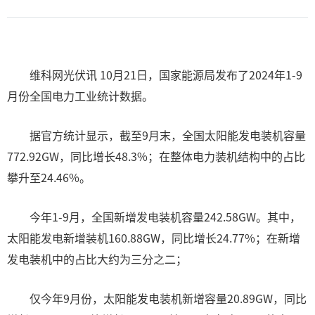
维科网光伏讯 10月21日，国家能源局发布了2024年1-9
月份全国电力工业统计数据。
据官方统计显示，截至9月末，全国太阳能发电装机容量
772.92GW，同比增长48.3%；在整体电力装机结构中的占比
攀升至24.46%。
今年1-9月，全国新增发电装机容量242.58GW。其中，
太阳能发电新增装机160.88GW，同比增长24.77%；在新增
发电装机中的占比大约为三分之二；
仅今年9月份，太阳能发电装机新增容量20.89GW，同比