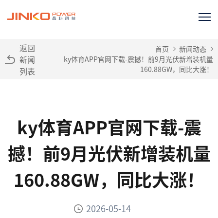
返回
首页
新闻动态
新闻
ky体育APP官网下载-震撼！前9月光伏新增装机量
160.88GW，同比大涨！
列表
ky体育APP官网下载-震
撼！前9月光伏新增装机量
160.88GW，同比大涨！
2026-05-14