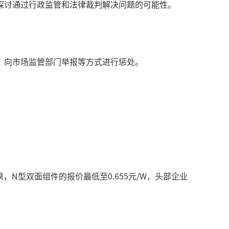
探讨通过行政监管和法律裁判解决问题的可能性。
、向市场监管部门举报等方式进行惩处。
N型双面组件的报价最低至0.655元/W，头部企业