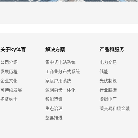
关于ky体育
解决方案
产品和服务
公司介绍
集中式电站系统
电力交易
发展历程
工商业分布式系统
储能
企业文化
家庭户用系统
光伏制氢
可持续发展
源网荷储一体化
行业脱碳
招贤纳士
智能运维
虚拟电厂
生态治理
碳交易和碳金融
整县推进