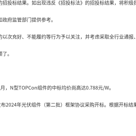
的招投标结果。如出现违反《招投标法》的招投标结果，将积极
和政府监管部门提供参考。
的以次充好、不能履约等行为予以关注，并考虑采取全行业通报
预了。
。
N型TOPCon组件的中标均价尚高达0.788元/W。
布2024年光伏组件（第二批）框架协议采购开标。根据开标结果，