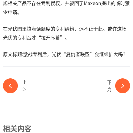
旭相关产品不存在专利侵权，并驳回了Maxeon提出的临时禁
令申请。
在光伏圈里拉满话题度的专利纠纷，远不止于此。或许这场
光伏的专利战才“拉开序幕”。
原文标题:激战专利后，光伏“复仇者联盟”会继续扩大吗？
上一篇
下一篇
2024中国民营企业500强出炉：通威、协鑫、晶科、天合、隆基、晶澳等25家上榜-ky体育APP官网下载
光伏“跨界之王”的救赎，不见鱼死网破，怎么证明谁是大鳄？-ky体育APP官网下载
相关内容