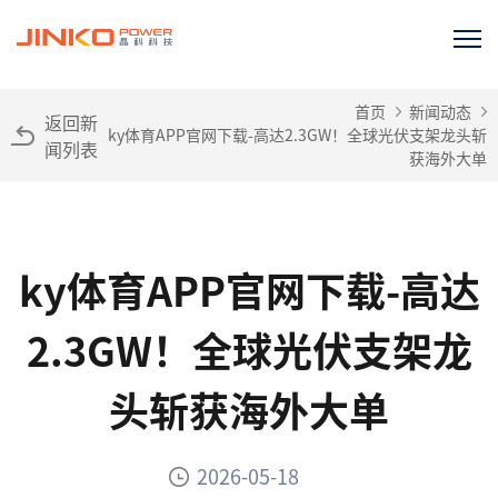
首页
新闻动态
返回新
ky体育APP官网下载-高达2.3GW！全球光伏支架龙头斩
闻列表
获海外大单
ky体育APP官网下载-高达
2.3GW！全球光伏支架龙
头斩获海外大单
2026-05-18