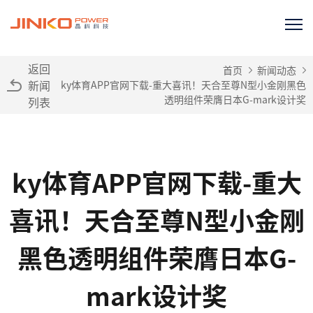
返回
首页
新闻动态
新闻
ky体育APP官网下载-重大喜讯！天合至尊N型小金刚黑色
透明组件荣膺日本G-mark设计奖
列表
ky体育APP官网下载-重大
喜讯！天合至尊N型小金刚
黑色透明组件荣膺日本G-
mark设计奖