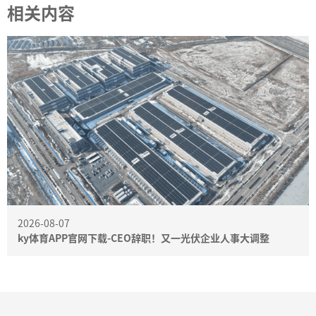
相关内容
2026-08-07
ky体育APP官网下载-CEO辞职！又一光伏企业人事大调整