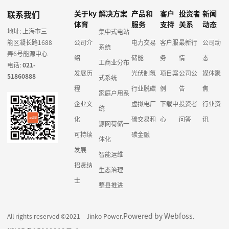
联系我们
关于ky
解决方案
产品和
客户
投资者
新闻
体育
服务
支持
关系
动态
地址: 上海市三
集中式电站
能区凝长路1688
公司介
电力交易
客户服
最新行
公司动
系统
弄6号能源中心
绍
储能
务
情
态
工商业分布
电话:
021-
发展历
光伏制氢
项目案
公司公
媒体聚
51860888
式系统
程
行业脱碳
例
告
焦
家庭户用系
企业文
虚拟电厂
下载中
投资者
行业资
统
化
碳交易和
心
问答
讯
源网荷储一
可持续
碳金融
体化
发展
智能运维
招贤纳
生态治理
士
整县推进
Powered by Webfoss
All rights reserved ©2021 Jinko Power.
.