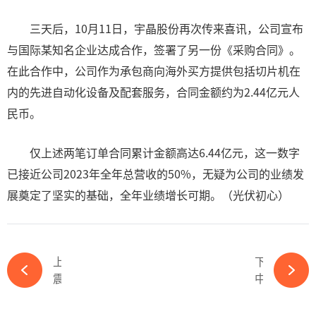
三天后，10月11日，宇晶股份再次传来喜讯，公司宣布
与国际某知名企业达成合作，签署了另一份《采购合同》。
在此合作中，公司作为承包商向海外买方提供包括切片机在
内的先进自动化设备及配套服务，合同金额约为2.44亿元人
民币。
仅上述两笔订单合同累计金额高达6.44亿元，这一数字
已接近公司2023年全年总营收的50%，无疑为公司的业绩发
展奠定了坚实的基础，全年业绩增长可期。（光伏初心）
上一篇
下一篇
震惊！又一光伏企业IPO被终止注册-ky体育APP官网下载
中止IPO！又一家光伏企业上市生变！-ky体育APP官网下载