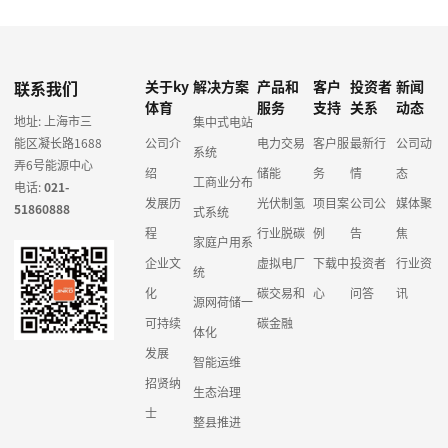
联系我们
关于ky
解决方案
产品和
客户
投资者
新闻
体育
服务
支持
关系
动态
地址: 上海市三
集中式电站
能区凝长路1688
公司介
电力交易
客户服
最新行
公司动
系统
弄6号能源中心
绍
储能
务
情
态
工商业分布
电话:
021-
发展历
光伏制氢
项目案
公司公
媒体聚
51860888
式系统
程
行业脱碳
例
告
焦
家庭户用系
企业文
虚拟电厂
下载中
投资者
行业资
统
化
碳交易和
心
问答
讯
源网荷储一
可持续
碳金融
体化
发展
智能运维
招贤纳
生态治理
士
整县推进