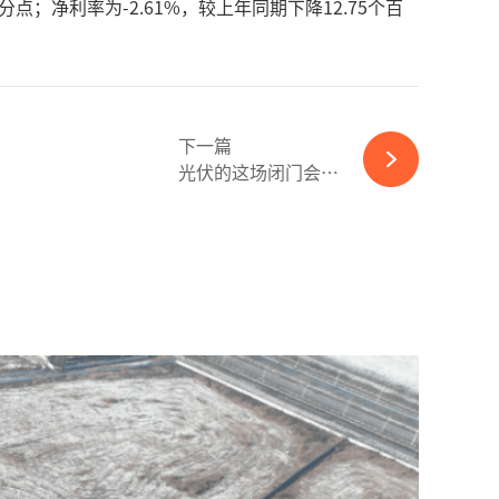
；净利率为-2.61%，较上年同期下降12.75个百
下一篇
光伏的这场闭门会，都说了些什么？-ky体育APP官网下载