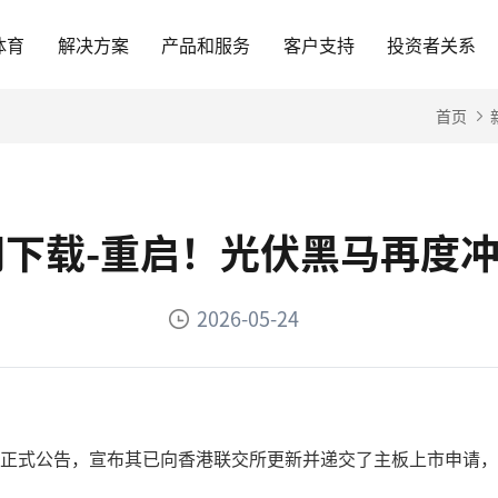
体育
解决方案
产品和服务
客户支持
投资者关系
首页
官网下载-重启！光伏黑马再度冲
2026-05-24
股份正式公告，宣布其已向香港联交所更新并递交了主板上市申请