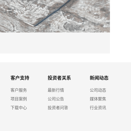
2026-08
ky体育
客户支持
投资者关系
新闻动态
客户服务
最新行情
公司动态
项目案例
公司公告
媒体聚焦
下载中心
投资者问答
行业资讯