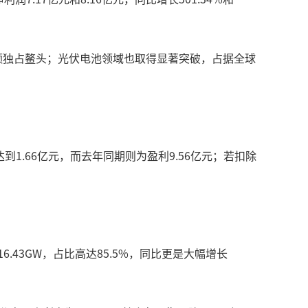
场份额独占鳌头；光伏电池领域也取得显著突破，占据全球
到1.66亿元，而去年同期则为盈利9.56亿元；若扣除
.43GW，占比高达85.5%，同比更是大幅增长