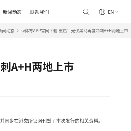
新闻动态
联系我们
EN
新闻动态
ky体育APP官网下载-重启！光伏黑马再度冲刺A+H两地上市
刺A+H两地上市
，并同步在港交所官网刊登了本次发行的相关资料。