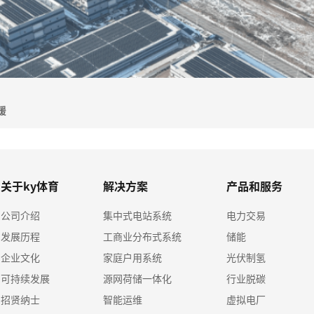
暖
关于ky体育
解决方案
产品和服务
公司介绍
集中式电站系统
电力交易
发展历程
工商业分布式系统
储能
企业文化
家庭户用系统
光伏制氢
可持续发展
源网荷储一体化
行业脱碳
招贤纳士
智能运维
虚拟电厂