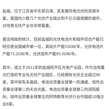
盐城，位于江苏省中东部沿海，其发展风电光伏的资源丰
富，是国内少数几个光伏产业链达到千亿元级规模的城市，
对培育光伏产业也非常看重。
据当地政府统计，目前盐城的光伏电池片和组件综合产能已
经位居全国城市第一位，其硅片产能53GW/年，光伏电池片
产能73.2GW/年，光伏组件产能95.3GW/年。
其中，成立于2011年的盐城经开区光电产业园，作为当地重
点打造的专业化光伏产业园区，已经拥有光伏企业超过80
家，其中就有多晶硅、电池出货量全球第一的通威，组件出
货量全球第二的天合光能，电池出货量全球第三的润阳股
份，组件出货量全球第五的阿特斯等光伏行业中国前10强企
业8家。