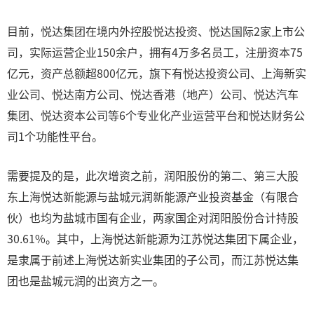
目前，悦达集团在境内外控股悦达投资、悦达国际2家上市公
司，实际运营企业150余户，拥有4万多名员工，注册资本75
亿元，资产总额超800亿元，旗下有悦达投资公司、上海新实
业公司、悦达南方公司、悦达香港（地产）公司、悦达汽车
集团、悦达资本公司等6个专业化产业运营平台和悦达财务公
司1个功能性平台。
需要提及的是，此次增资之前，润阳股份的第二、第三大股
东上海悦达新能源与盐城元润新能源产业投资基金（有限合
伙）也均为盐城市国有企业，两家国企对润阳股份合计持股
30.61%。其中，上海悦达新能源为江苏悦达集团下属企业，
是隶属于前述上海悦达新实业集团的子公司，而江苏悦达集
团也是盐城元润的出资方之一。