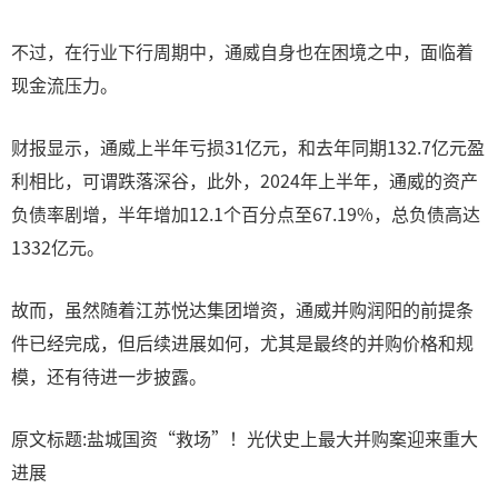
不过，在行业下行周期中，通威自身也在困境之中，面临着
现金流压力。
财报显示，通威上半年亏损31亿元，和去年同期132.7亿元盈
利相比，可谓跌落深谷，此外，2024年上半年，通威的资产
负债率剧增，半年增加12.1个百分点至67.19%，总负债高达
1332亿元。
故而，虽然随着江苏悦达集团增资，通威并购润阳的前提条
件已经完成，但后续进展如何，尤其是最终的并购价格和规
模，还有待进一步披露。
原文标题:盐城国资“救场”！光伏史上最大并购案迎来重大
进展