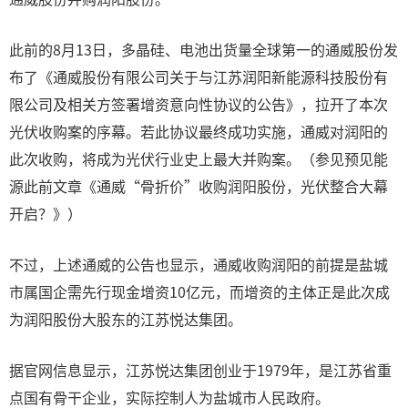
此前的8月13日，多晶硅、电池出货量全球第一的通威股份发
布了《通威股份有限公司关于与江苏润阳新能源科技股份有
限公司及相关方签署增资意向性协议的公告》，拉开了本次
光伏收购案的序幕。若此协议最终成功实施，通威对润阳的
此次收购，将成为光伏行业史上最大并购案。（参见预见能
源此前文章《通威“骨折价”收购润阳股份，光伏整合大幕
开启？》）
不过，上述通威的公告也显示，通威收购润阳的前提是盐城
市属国企需先行现金增资10亿元，而增资的主体正是此次成
为润阳股份大股东的江苏悦达集团。
据官网信息显示，江苏悦达集团创业于1979年，是江苏省重
点国有骨干企业，实际控制人为盐城市人民政府。