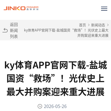
返回
首页
新闻动态
新闻
ky体育APP官网下载-盐城国资“救场”！光伏史上最大
并购案迎来重大进展
列表
ky体育APP官网下载-盐城
国资“救场”！光伏史上
最大并购案迎来重大进展
2026-05-26