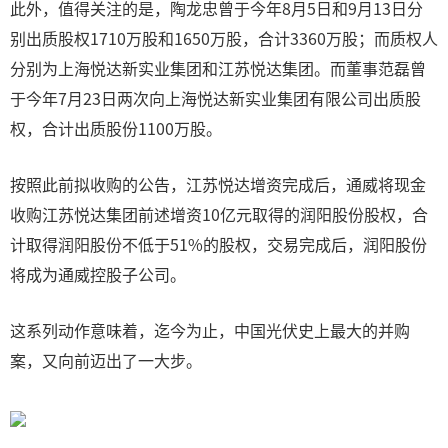
此外，值得关注的是，陶龙忠曾于今年8月5日和9月13日分
别出质股权1710万股和1650万股，合计3360万股；而质权人
分别为上海悦达新实业集团和江苏悦达集团。而董事范磊曾
于今年7月23日两次向上海悦达新实业集团有限公司出质股
权，合计出质股份1100万股。
按照此前拟收购的公告，江苏悦达增资完成后，通威将现金
收购江苏悦达集团前述增资10亿元取得的润阳股份股权，合
计取得润阳股份不低于51%的股权，交易完成后，润阳股份
将成为通威控股子公司。
这系列动作意味着，迄今为止，中国光伏史上最大的并购
案，又向前迈出了一大步。