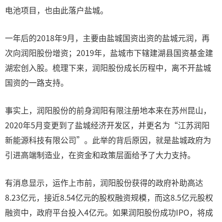
电池项目，也由此落户盐城。
一年后的2018年9月，主要由盐城国资出资的盐城元润，再
次向润阳股份增资；2019年，盐城市下辖建湖县国资基金建
湖宏创入股。梳理下来，润阳股份成长历程中，离不开盐城
国资的一路支持。
事实上，润阳股份的前身润阳有限注册地本来在苏州昆山，
2020年5月变更到了盐城经济开发区，并更名为“江苏润阳
新能源科技有限公司”。此举的背后原因，就是盐城政府为
引进高端制造业，在资金和政策层面给予了大力支持。
有消息显示，运作上市前，润阳股份获得的政府补助高达
8.23亿元，接近8.54亿元的股权融资规模，而这8.5亿元股权
融资中，政府平台投入4亿元。如果润阳股份成功IPO，将成