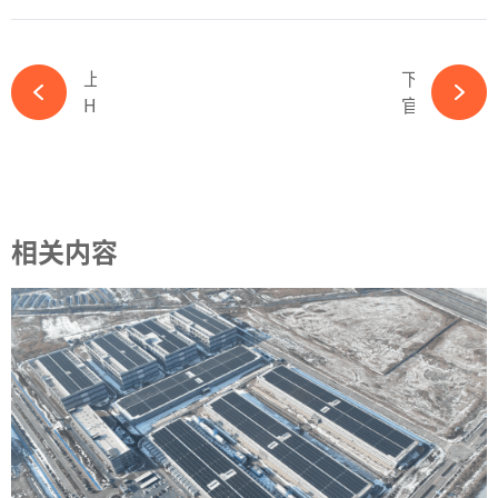
上一篇
下一篇
HPBC新品发布，几个疑问待解-ky体育APP官网下载
官宣！2000亿光伏巨头突爆大动作-ky体育APP官网下载
相关内容