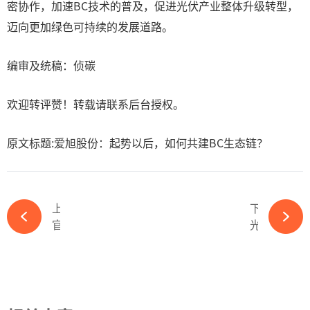
密协作，加速BC技术的普及，促进光伏产业整体升级转型，
迈向更加绿色可持续的发展道路。
编审及统稿：侦碳
欢迎转评赞！转载请联系后台授权。
原文标题:爱旭股份：起势以后，如何共建BC生态链？
上一篇
下一篇
官宣！2000亿光伏巨头突爆大动作-ky体育APP官网下载
光伏回暖信号？行业协会召开“反内卷”座谈会-ky体育APP官网下载