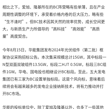
相比之下，爱旭、隆基所在的BC阵营略有些单薄，且在产业
周期性调整的环境下，承受着价格内卷的巨大压力，略有些
“生不逢时”。但BC技术因其天然的效率优势，成长空间更
大，与新质生产力所倡导的“高科技”“高效能”“高质
量”高度契合。
今年8月15日，华能集团发布2024年光伏组件（第二批）框
架协议采购招标公告。本次集采规模总计15GW，其中标段一
N型双面双玻组件13.5GW，标段二HJT 0.5GW，标段三BC组
件1GW。华电、国电投也相继设计BC标段。至此，五大发电
集团已有三家为BC设置单独标段。这是个风向标，意味着后
续将会有越来越多的发电企业接纳新技术，将有力推动并打
开BC市场。
华能的投标单位中，除了爱旭及隆基以外，也多了一些其他