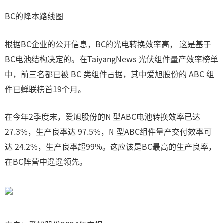
BC的降本路线图
根据BC企业的公开信息，BC的光电转换效率高， 这是基于
BC电池结构决定的。在TaiyangNews 光伏组件量产效率榜单
中，前三名都已被 BC 类组件占据，其中爱旭股份的 ABC 组
件已蝉联榜首19个月。
在今年2季度末，爱旭股份的N 型ABC电池转换效率已达
27.3%，生产良率达 97.5%，N 型ABC组件量产交付效率可
达 24.2%，生产良率超99%。这应该是BC最高的生产良率，
在BC阵营中遥遥领先。