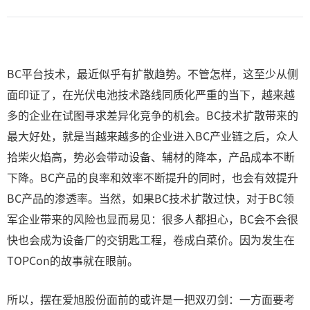
BC平台技术，最近似乎有扩散趋势。不管怎样，这至少从侧
面印证了，在光伏电池技术路线同质化严重的当下，越来越
多的企业在试图寻求差异化竞争的机会。BC技术扩散带来的
最大好处，就是当越来越多的企业进入BC产业链之后，众人
拾柴火焰高，势必会带动设备、辅材的降本，产品成本不断
下降。BC产品的良率和效率不断提升的同时，也会有效提升
BC产品的渗透率。当然，如果BC技术扩散过快，对于BC领
军企业带来的风险也显而易见：很多人都担心，BC会不会很
快也会成为设备厂的交钥匙工程，卷成白菜价。因为发生在
TOPCon的故事就在眼前。
所以，摆在爱旭股份面前的或许是一把双刃剑：一方面要考