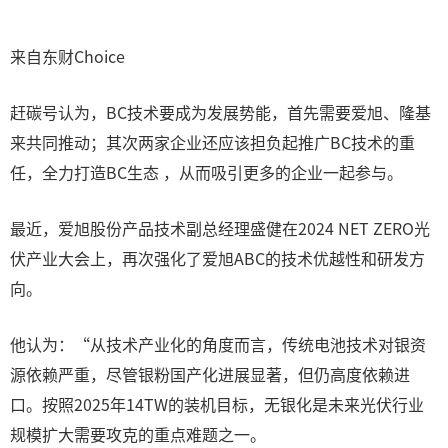
来自东财Choice
赶碳号认为，BC技术要成为发展势能，首先需要爱旭、隆基
来共同推动；其次两家企业还应该担负起推广BC技术的重
任，全力打造BC生态 ，从而吸引更多的企业一起参与。
最近，爱旭股份产品技术副总经理盛健在2024 NET ZERO光
伏产业大会上，再次强化了爱旭ABC的技术优越性和研发方
向。
他认为：“从技术产业化的角度而言，传统电池技术对银资
源依赖严重，尽管银粉国产化进展显著，但仍高度依赖进
口。按照2025年14TW的装机目标，无银化是未来光伏行业
规模扩大需要攻克的重点难题之一。