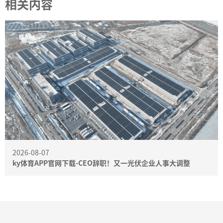
相关内容
2026-08-07
ky体育APP官网下载-CEO辞职！又一光伏企业人事大调整