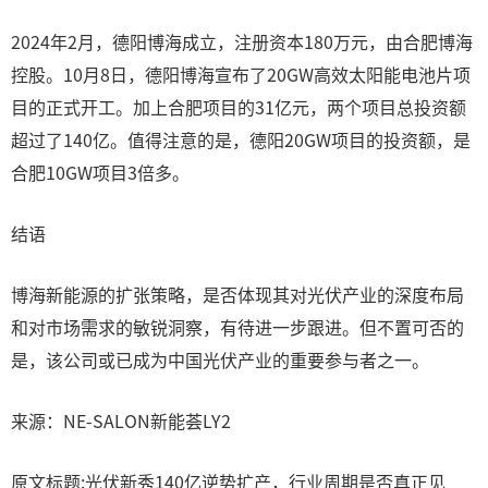
2024年2月，德阳博海成立，注册资本180万元，由合肥博海
控股。10月8日，德阳博海宣布了20GW高效太阳能电池片项
目的正式开工。加上合肥项目的31亿元，两个项目总投资额
超过了140亿。值得注意的是，德阳20GW项目的投资额，是
合肥10GW项目3倍多。
结语
博海新能源的扩张策略，是否体现其对光伏产业的深度布局
和对市场需求的敏锐洞察，有待进一步跟进。但不置可否的
是，该公司或已成为中国光伏产业的重要参与者之一。
来源：NE-SALON新能荟LY2
原文标题:光伏新秀140亿逆势扩产，行业周期是否真正见