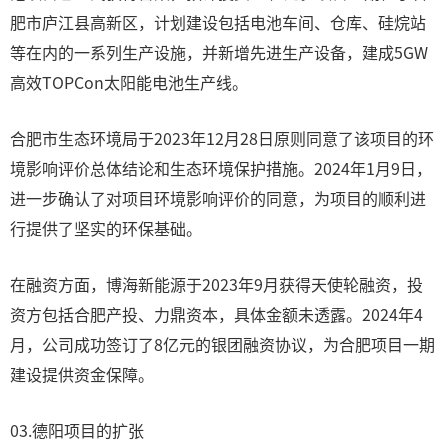
肥市庐江县高新区，计划建设包括电池车间、仓库、硅烷站
等在内的一系列生产设施，并新增先进生产设备，建成5GW
高效TOPCon太阳能电池生产线。
合肥市生态环境局于2023年12月28日原则同意了该项目的环
境影响评价总体结论和生态环境保护措施。2024年1月9日，
进一步确认了对项目环境影响评价的同意，为项目的顺利进
行提供了坚实的环保基础。
在融资方面，博海新能源于2023年9月获得天使轮融资，投
资方包括合肥产投、力鼎资本，具体金额未透露。2024年4
月，公司成功签订了8亿元的银团融资协议，为合肥项目一期
建设提供资金保障。
03.德阳项目的扩张