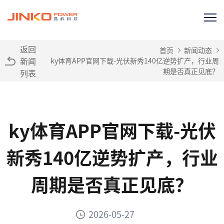
返回
首页
新闻动态
新闻
ky体育APP官网下载-光伏新秀140亿逆势扩产，行业周
期是否真正见底？
列表
ky体育APP官网下载-光伏
新秀140亿逆势扩产，行业
周期是否真正见底？
2026-05-27