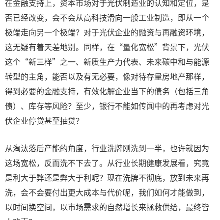
在金融支持上，资本市场对于光伏制造业的认知和定位，是
否已经改变，会不会从高科技滑向一般工业制造，即从一个
极端走向另一个极端？对于光伏企业的融资与再融资环境，
这无疑有着天差地别。同样，在“量化宽松”背景下，光伏
这个“新三样”之一、新质生产力代表、未来碳中和与能源
转型的主角，能否以及有无必要，像对待存量房地产那样，
得到必要的金融支持，有效化解企业当下的债务（包括三角
债）、库存等风险？至少，银行不能如传闻中的再考虑对光
伏企业停贷甚至抽贷？
从淘汰落后产能的角度，行业洗牌刚洗到一半，也许就因为
这场宽松，反而洗不下去了。从行业长期健康发展看，究竟
是利大于弊还是弊大于利呢？现在洗牌不彻底，放到未来再
洗，会不会要付出更大成本与代价呢，我们如何才能做到，
以时间换空间，以市场需求的自然增长来拯救供给，最终皆