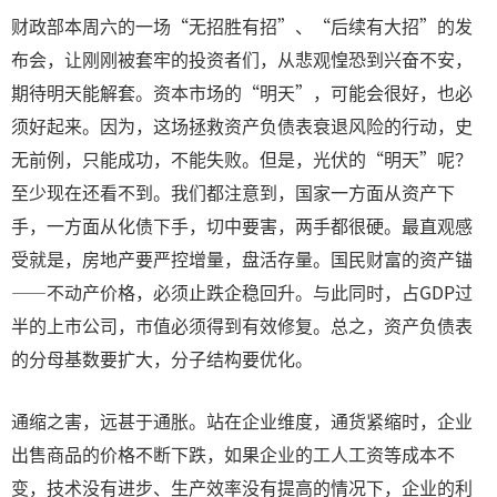
财政部本周六的一场“无招胜有招”、“后续有大招”的发
布会，让刚刚被套牢的投资者们，从悲观惶恐到兴奋不安，
期待明天能解套。资本市场的“明天”，可能会很好，也必
须好起来。因为，这场拯救资产负债表衰退风险的行动，史
无前例，只能成功，不能失败。但是，光伏的“明天”呢？
至少现在还看不到。我们都注意到，国家一方面从资产下
手，一方面从化债下手，切中要害，两手都很硬。最直观感
受就是，房地产要严控增量，盘活存量。国民财富的资产锚
——不动产价格，必须止跌企稳回升。与此同时，占GDP过
半的上市公司，市值必须得到有效修复。总之，资产负债表
的分母基数要扩大，分子结构要优化。
通缩之害，远甚于通胀。站在企业维度，通货紧缩时，企业
出售商品的价格不断下跌，如果企业的工人工资等成本不
变，技术没有进步、生产效率没有提高的情况下，企业的利