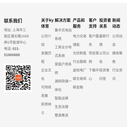
联系我们
关于ky
解决方案
产品和
客户
投资者
新闻
体育
服务
支持
关系
动态
地址: 上海市三
集中式电站
能区凝长路1688
公司介
电力交易
客户服
最新行
公司动
系统
弄6号能源中心
绍
储能
务
情
态
工商业分布
电话:
021-
发展历
光伏制氢
项目案
公司公
媒体聚
51860888
式系统
程
行业脱碳
例
告
焦
家庭户用系
企业文
虚拟电厂
下载中
投资者
行业资
统
化
碳交易和
心
问答
讯
源网荷储一
可持续
碳金融
体化
发展
智能运维
招贤纳
生态治理
士
整县推进