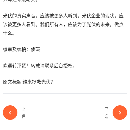
光伏的真实声音，应该被更多人听到，光伏企业的现状，应
该被更多人看到。我们所有人，应该为了光伏的未来，做点
什么。
编审及统稿：侦碳
欢迎转评赞！转载请联系后台授权。
原文标题:谁来拯救光伏？
上一篇
下一篇
两大逆变器厂商IPO中止！-ky体育APP官网下载
总投资50亿！又一钙钛矿光伏项目开工-ky体育APP官网下载