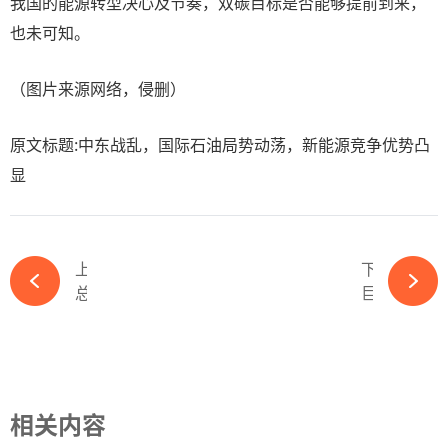
我国的能源转型决心及节奏，双碳目标是否能够提前到来，
也未可知。
（图片来源网络，侵删）
原文标题:中东战乱，国际石油局势动荡，新能源竞争优势凸
显
上一篇
下一篇
总投资50亿！又一钙钛矿光伏项目开工-ky体育APP官网下载
巨擘联姻！两大龙头联手拓展海外光伏版图-ky体育APP官网下载
相关内容