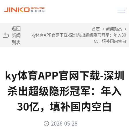
返回
首页
新闻动态
新闻
ky体育APP官网下载-深圳杀出超级隐形冠军：年入30
亿，填补国内空白
列表
ky体育APP官网下载-深圳
杀出超级隐形冠军：年入
30亿，填补国内空白
2026-05-28