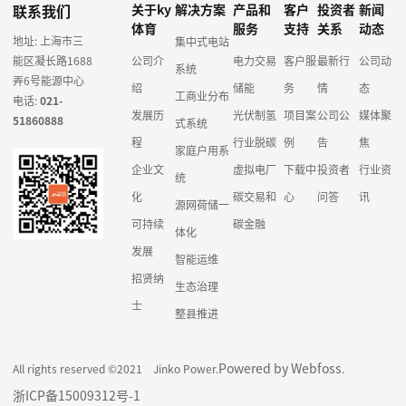
联系我们
关于ky
解决方案
产品和
客户
投资者
新闻
体育
服务
支持
关系
动态
地址: 上海市三
集中式电站
能区凝长路1688
公司介
电力交易
客户服
最新行
公司动
系统
弄6号能源中心
绍
储能
务
情
态
工商业分布
电话:
021-
发展历
光伏制氢
项目案
公司公
媒体聚
51860888
式系统
程
行业脱碳
例
告
焦
家庭户用系
企业文
虚拟电厂
下载中
投资者
行业资
统
化
碳交易和
心
问答
讯
源网荷储一
可持续
碳金融
体化
发展
智能运维
招贤纳
生态治理
士
整县推进
Powered by Webfoss
All rights reserved ©2021 Jinko Power.
.
浙ICP备15009312号-1