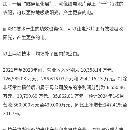
加了一层“隧穿氧化层”，就像给电池片穿上了一件特殊的
衣服，可以更好地吸收阳光，产生更多的电。
而XBC技术产生的功效也类似，可以让电池片更有效地吸收
阳光，产生更多的电。
以上两项技术，均填补了国内的空白。
2021年至2023年间，营业收入分别为 10,358.14 万元、
126,585.03 万元、296,616.03万元和 254,115.13 万元。扣除
非经常性损益后归属于母公司股东的净利润分别为-6,550.86
万元、10,799.69 万元、35,862.01 万元。预计2024年1-9月
营收:360,000万元至439,000万元，同比上年增长:147.41%至
201.7%。
而拉普拉斯所处的光伏产业和半导体产业，均为国家重点支