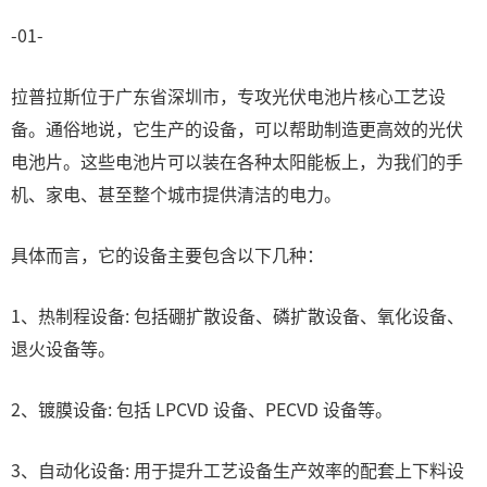
-01-
拉普拉斯位于广东省深圳市，专攻光伏电池片核心工艺设
备。通俗地说，它生产的设备，可以帮助制造更高效的光伏
电池片。这些电池片可以装在各种太阳能板上，为我们的手
机、家电、甚至整个城市提供清洁的电力。
具体而言，它的设备主要包含以下几种：
1、热制程设备: 包括硼扩散设备、磷扩散设备、氧化设备、
退火设备等。
2、镀膜设备: 包括 LPCVD 设备、PECVD 设备等。
3、自动化设备: 用于提升工艺设备生产效率的配套上下料设