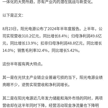
一体化的大势所趋，亦有产业内的潜在挑战与新变化。
以下是正文：
8月23日，阳光电源公布了2024年半年度报告。上半年，公
司实现营收310.2亿元，同比增长8.4%；归母净利润49.6亿
元，同比增长13.9%；扣非归母净利润48.8亿元，同比增长
14.0%；销售毛利率32.4%，同比增长5.42%。
这份半年报有两大特点。
其一是在光伏主产业链企业普遍亏损的当下，阳光电源业绩
亮眼不少，逆势实现营收和净利润增长。
其二是在阳光电源近几年发力储能和海外市场的同时，两项
营收却在这半年同时下降，经营活动现金净流量也下降明