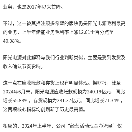
业务，也是2017年以来首降。
不过，这一被其押注颇多希望的版块仍是阳光电源毛利最高
的业务，上半年储能业务毛利率上涨12.61个百分点至
40.08%。
阳光电源对此解释与我们行业判断类似，主要是受到发货及
收入确认节奏影响。
这一点在应收账款和存货上也有明显体现。据财报，截至
2024年6月末，阳光电源应收账款规模为240.19亿元，同比
增长65.88%，存货规模为281.37亿元，同比增长21.34%，
这两项核心指标均创刷新了历史最高值。
相应的，2024年上半年，公司“经营活动现金净流量”仅