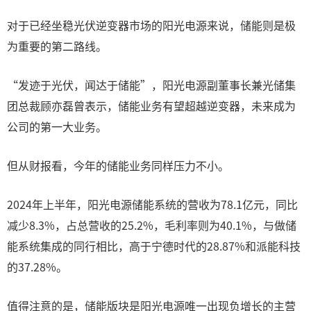
对于已经坐稳光伏逆变器市场的阳光电源来说，储能则是极
为重要的第二路线。
“发迹于光伏，闻达于储能”，阳光电源副董事长兼光储集
团总裁顾亦磊曾表示，储能业务有望超越逆变器，未来成为
公司的第一大业务。
但从财报看，今年的储能业务同样压力不小。
2024年上半年，阳光电源储能系统的营收为78.1亿元，同比
减少8.3%，占总营收的25.2%，毛利率则为40.1%，与做储
能系统集成的同行相比，高于宁德时代的28.87%和派能科技
的37.28%。
值得注意的是，储能版块是阳光电源唯一出现负增长的主营