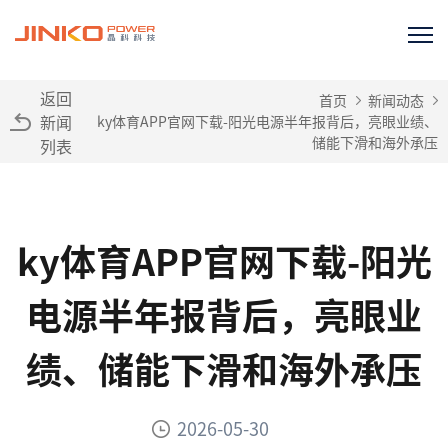
返回
首页
新闻动态
新闻
ky体育APP官网下载-阳光电源半年报背后，亮眼业绩、
储能下滑和海外承压
列表
ky体育APP官网下载-阳光
电源半年报背后，亮眼业
绩、储能下滑和海外承压
2026-05-30