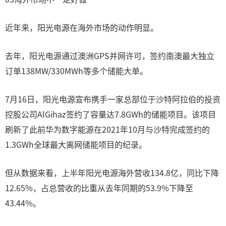
近年来，阳光电源在海外市场的动作明显。
去年，阳光电源通过澳洲GPS并网许可，签约南澳最大独立
订单138MW/330MWh等多个储能大单。
7月16日，阳光电源宣布携手一家总部位于沙特阿拉伯的投资
控股公司AlGihaz签约了容量达7.8GWh的储能项目。该项目
刷新了此前华为数字能源在2021年10月与沙特完成签约的
1.3GWh全球最大离网储能项目的纪录。
但从数据来看，上半年阳光电源海外营收134.8亿，同比下降
12.65%，占总营收的比重从去年同期的53.9%下降至
43.44%。