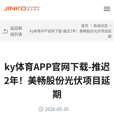
首页
新闻动态
返回新
ky体育APP官网下载-推迟2年！美畅股份光伏项目延
闻列表
期
ky体育APP官网下载-推迟
2年！美畅股份光伏项目延
期
2026-05-30