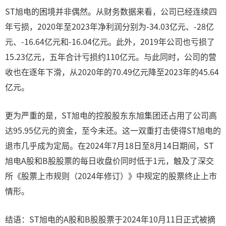
ST旭电的困境并非偶然。从财务数据来看，公司已经连续四
年亏损，2020年至2023年净利润分别为-34.03亿元、-28亿
元、-16.64亿元和-16.04亿元。此外，2019年公司也亏损了
15.23亿元，五年合计亏损约110亿元。与此同时，公司的营
收也在逐年下滑，从2020年的70.49亿元降至2023年的45.64
亿元。
更为严重的是，ST旭电的控股股东东旭集团还占用了公司高
达95.95亿元的资金，至今未还。这一双重打击使得ST旭电的
退市几乎成为定局。在2024年7月18日至8月14日期间，ST
旭电A股和B股股票的每日收盘价同时低于1元，触及了深交
所《股票上市规则（2024年修订）》中规定的股票终止上市
情形。
结语：ST旭电的A股和B股股票于2024年10月11日正式被摘