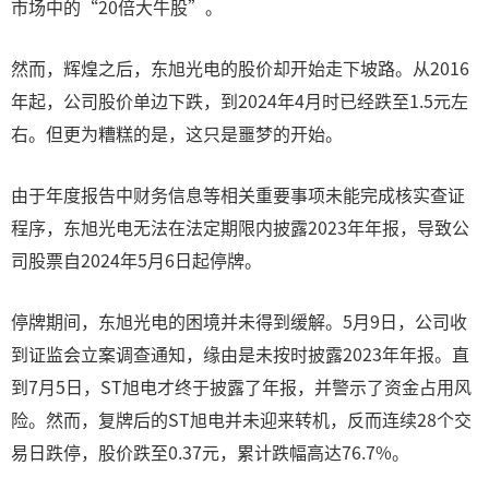
市场中的“20倍大牛股”。
然而，辉煌之后，东旭光电的股价却开始走下坡路。从2016
年起，公司股价单边下跌，到2024年4月时已经跌至1.5元左
右。但更为糟糕的是，这只是噩梦的开始。
由于年度报告中财务信息等相关重要事项未能完成核实查证
程序，东旭光电无法在法定期限内披露2023年年报，导致公
司股票自2024年5月6日起停牌。
停牌期间，东旭光电的困境并未得到缓解。5月9日，公司收
到证监会立案调查通知，缘由是未按时披露2023年年报。直
到7月5日，ST旭电才终于披露了年报，并警示了资金占用风
险。然而，复牌后的ST旭电并未迎来转机，反而连续28个交
易日跌停，股价跌至0.37元，累计跌幅高达76.7%。