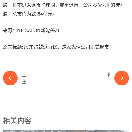
牌，且不进入退市整理期。截至退市，公司股价为0.37元/
股，总市值为20.84亿元。
来源：NE-SALON新能荟ZC
原文标题: 股东占款近百亿，这家光伏公司正式退市！
上一篇
下一篇
董事长总裁变动！易成新能高层调整-ky体育APP官网下载
TOPCon新军“续命”仍压力不轻-ky体育APP官网下载
相关内容