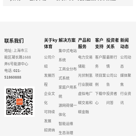
联系我们
关于ky
解决方案
产品和
客户
投资者
新闻
体育
服务
支持
关系
动态
地址: 上海市三
集中式电站
能区凝长路1688
公司介
电力交易
客户服
最新行
公司动
系统
弄6号能源中心
绍
储能
务
情
态
工商业分布
电话:
021-
发展历
光伏制氢
项目案
公司公
媒体聚
51860888
式系统
程
行业脱碳
例
告
焦
家庭户用系
企业文
虚拟电厂
下载中
投资者
行业资
统
化
碳交易和
心
问答
讯
源网荷储一
可持续
碳金融
体化
发展
智能运维
招贤纳
生态治理