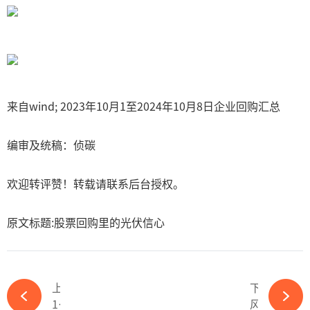
来自wind; 2023年10月1至2024年10月8日企业回购汇总
编审及统稿：侦碳
欢迎转评赞！转载请联系后台授权。
原文标题:股票回购里的光伏信心
上一篇
下一篇
13亿订单在手！ 奥特维拟收购控股公司33.21%股权-ky体育APP官网下载
风雨飘摇的光伏组件-ky体育APP官网下载