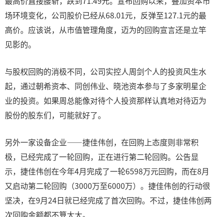
最高价直接腰斩，跌到71.49元。宣布回购以来，叠加资本市
场环境变化，公司股价已经从68.01元，反弹至127.1元的最
高价。应该说，从市值管理角度，迈为的回购宣言还是立竿
见影的。
与股权回购的消极不同，公司实控人周剑个人的投资风生水
起，通过朝希资本、同创伟业、晓池资本参与了多家明星企
业的投资。如果周总能像对待个人投资那样认真地对待迈为
股份的股东们，可能就好了。
另外一家设备企业——捷佳伟创，在回购上态度则非常积
极，已经完成了一轮回购，正在进行第二轮回购。公告显
示，捷佳伟创在今年4月完成了一轮6598万元回购，而在8月
又启动第二轮回购（3000万至6000万）。捷佳伟创的行动很
坚决，在9月24日就已经完成了首次回购。不过，捷佳伟创两
次回购金额都不算太大。