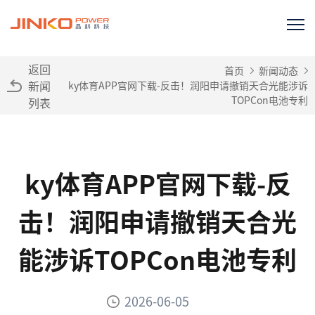
返回
首页
新闻动态
新闻
ky体育APP官网下载-反击！润阳申请撤销天合光能涉诉
TOPCon电池专利
列表
ky体育APP官网下载-反
击！润阳申请撤销天合光
能涉诉TOPCon电池专利
2026-06-05