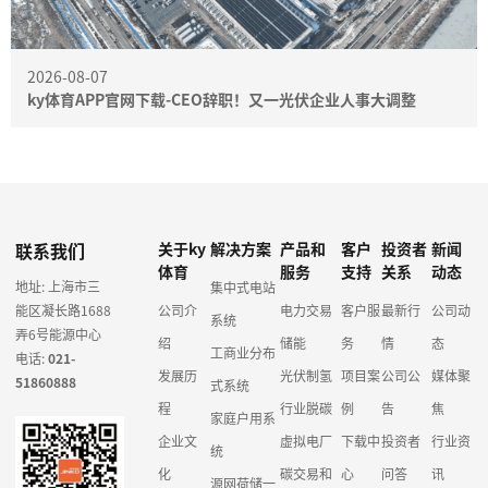
2026-08-07
ky体育APP官网下载-CEO辞职！又一光伏企业人事大调整
联系我们
关于ky
解决方案
产品和
客户
投资者
新闻
体育
服务
支持
关系
动态
地址: 上海市三
集中式电站
能区凝长路1688
公司介
电力交易
客户服
最新行
公司动
系统
弄6号能源中心
绍
储能
务
情
态
工商业分布
电话:
021-
发展历
光伏制氢
项目案
公司公
媒体聚
51860888
式系统
程
行业脱碳
例
告
焦
家庭户用系
企业文
虚拟电厂
下载中
投资者
行业资
统
化
碳交易和
心
问答
讯
源网荷储一