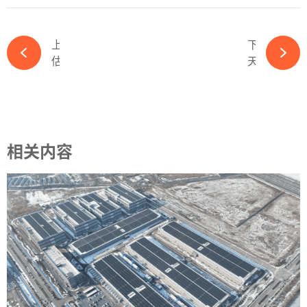
上一篇
下一篇
估值180亿元，拉普拉斯将登科创板，这位80后用7年实现人生逆袭-ky体育APP官网下载
天盛股份上半年业绩骤降：毛利率连年大幅下滑，资产负债率攀升-ky体育APP官网下载
相关内容