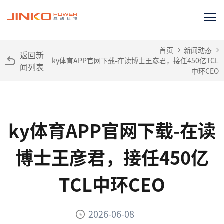
首页
新闻动态
返回新
ky体育APP官网下载-在读博士王彦君，接任450亿TCL
闻列表
中环CEO
ky体育APP官网下载-在读
博士王彦君，接任450亿
TCL中环CEO
2026-06-08