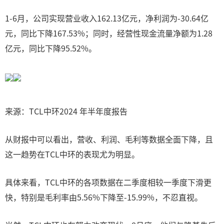
1-6月，公司实现营业收入162.13亿元，净利润为-30.64亿
元，同比下降167.53%；同时，经营性现金流量净额为1.28
亿元，同比下降95.52%。
来源：TCL中环2024 年半年度报告
从财报中可以看出，营收、利润、毛利等数据全面下降，且
这一趋势在TCL中环的表现尤为明显。
具体来看，TCL中环的各项数据在二季度相较一季度下滑更
快，特别是毛利率由5.56%下降至-15.99%，不忍直视。