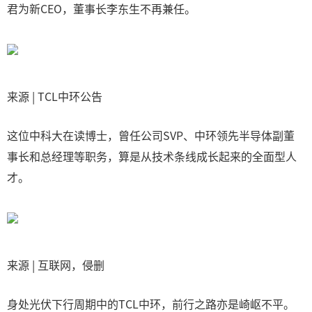
君为新CEO，董事长李东生不再兼任。
来源 | TCL中环公告
这位中科大在读博士，曾任公司SVP、中环领先半导体副董
事长和总经理等职务，算是从技术条线成长起来的全面型人
才。
来源 | 互联网，侵删
身处光伏下行周期中的TCL中环，前行之路亦是崎岖不平。