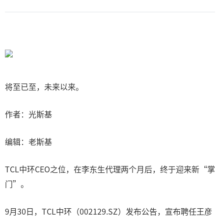
将至已至，未来以来。
作者：光斯基
编辑：老斯基
TCL中环CEO之位，在李东生代理两个月后，终于迎来新“掌
门”。
9月30日，TCL中环（002129.SZ）发布公告，宣布聘任王彦