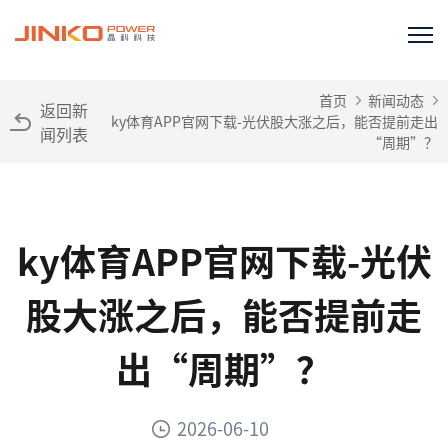
首页
新闻动态
返回新
ky体育APP官网下载-光伏股大涨之后，能否提前走出
闻列表
“周期”？
ky体育APP官网下载-光伏
股大涨之后，能否提前走
出“周期”？
2026-06-10