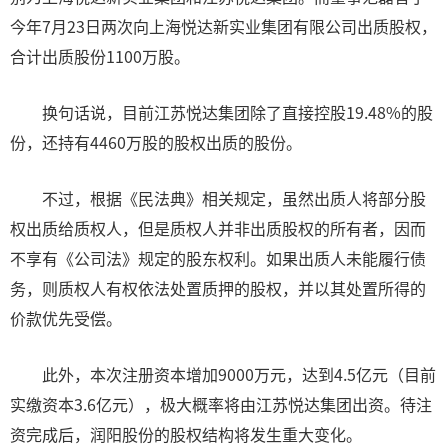
今年7月23日两次向上海悦达新实业集团有限公司出质股权，
合计出质股份1100万股。
换句话说，目前江苏悦达集团除了直接控股19.48%的股
份，还持有4460万股的股权出质的股份。
不过，根据《民法典》相关规定，虽然出质人将部分股
权出质给质权人，但是质权人并非出质股权的所有者，因而
不享有《公司法》规定的股东权利。如果出质人未能履行债
务，则质权人有权依法处置质押的股权，并以其处置所得的
价款优先受偿。
此外，本次注册资本增加9000万元，达到4.5亿元（目前
实缴资本3.6亿元），极大概率将由江苏悦达集团出资。待注
资完成后，润阳股份的股权结构将发生重大变化。