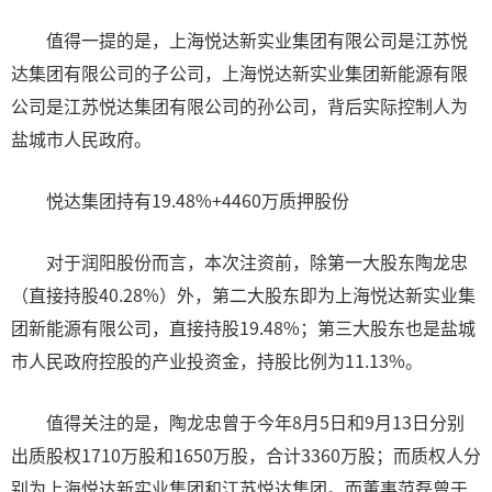
值得一提的是，上海悦达新实业集团有限公司是江苏悦
达集团有限公司的子公司，上海悦达新实业集团新能源有限
公司是江苏悦达集团有限公司的孙公司，背后实际控制人为
盐城市人民政府。
悦达集团持有19.48%+4460万质押股份
对于润阳股份而言，本次注资前，除第一大股东陶龙忠
（直接持股40.28%）外，第二大股东即为上海悦达新实业集
团新能源有限公司，直接持股19.48%；第三大股东也是盐城
市人民政府控股的产业投资金，持股比例为11.13%。
值得关注的是，陶龙忠曾于今年8月5日和9月13日分别
出质股权1710万股和1650万股，合计3360万股；而质权人分
别为上海悦达新实业集团和江苏悦达集团。而董事范磊曾于