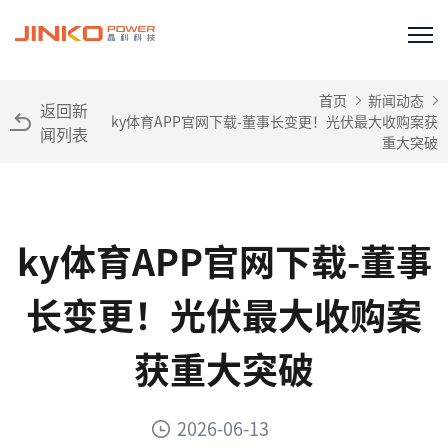
首页
新闻动态
返回新
ky体育APP官网下载-董事长变更！光伏最大收购案获
闻列表
重大突破
ky体育APP官网下载-董事
长变更！光伏最大收购案
获重大突破
2026-06-13