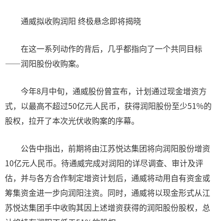
通威拟收购润阳 终极悬念即将揭晓
在这一系列动作的背后，几乎都指向了一个共同目标
——润阳股份收购案。
今年8月中旬，通威股份曾宣布，计划通过现金增资方
式，以最高不超过50亿元人民币，获得润阳股份至少51%的
股权，拉开了本次光伏收购案的序幕。
公告中指出，前期将由江苏悦达集团将向润阳股份增资
10亿元人民币。待通威完成对润阳的详尽调查、审计及评
估，并与各方合作制定增资计划后，通威将动用自有资金或
筹集资金进一步向润阳注资。同时，通威将以现金形式从江
苏悦达集团手中收购其因上述增资获得的润阳股份股权，总