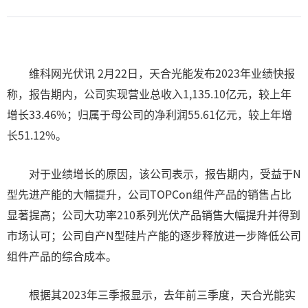
维科网光伏讯 2月22日，天合光能发布2023年业绩快报
称，报告期内，公司实现营业总收入1,135.10亿元，较上年
增长33.46%；归属于母公司的净利润55.61亿元，较上年增
长51.12%。
对于业绩增长的原因，该公司表示，报告期内，受益于N
型先进产能的大幅提升，公司TOPCon组件产品的销售占比
显著提高；公司大功率210系列光伏产品销售大幅提升并得到
市场认可；公司自产N型硅片产能的逐步释放进一步降低公司
组件产品的综合成本。
根据其2023年三季报显示，去年前三季度，天合光能实