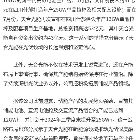
10GW的新一代高效电池生产线；5月份，又计划投入约87亿
元在四川什邡打造年产25GW单晶拉棒及相关配套设施；而在
7月份，天合光能再次宣布在四川什邡建设年产13GW单晶拉
棒及配套项目生产基地，总投资额高达53亿元，其中天合光
能自有资金出资约为43亿元。这一系列的举措充分展示了天
合光能在光伏领域的长远规划和坚定信心。
此外，天合光能不仅在技术研发上锐意进取，还在产能
布局上审慎行事，确保其产能结构始终保持在行业前沿。除
了持续深耕光伏业务以外，公司还积极拓展储能产品领域。
据该公司此前透露，储能产品的发展势头强劲，目前其
储能电池、直流电池舱及交直流产品组合的产能已达到
12GWh，并计划于2024年二季度末提升至25GWh。这一战
略布局也充分展示了天合光能在新能源领域推动光储深度融
合发展的坚定决心与前瞻视野，旨在通过技术革新与产业升