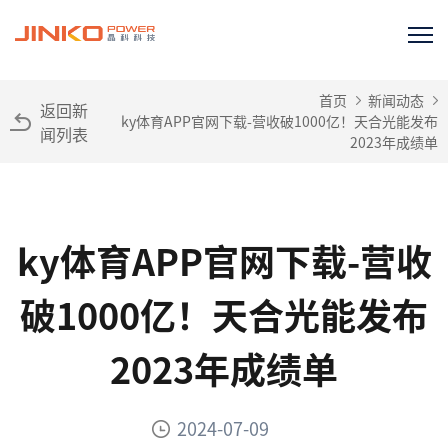
首页
新闻动态
返回新
ky体育APP官网下载-营收破1000亿！天合光能发布
闻列表
2023年成绩单
ky体育APP官网下载-营收
破1000亿！天合光能发布
2023年成绩单
2024-07-09