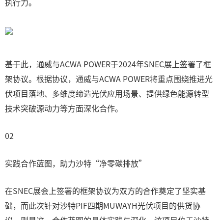
执行力。
基于此，通威与ACWA POWER于2024年SNEC展上签署了框
架协议。根据协议，通威与ACWA POWER将重点围绕推进光
伏项目落地、多维度缔造光伏应用场景、提供绿色能源转型
技术突破源动力等方面深化合作。
02
实践合作蓝图，助力沙特“净零碳排放”
在SNEC展会上签署的框架协议为双方的合作奠定了坚实基
础，而此次针对沙特PIF四期MUWAYH光伏项目的供货协