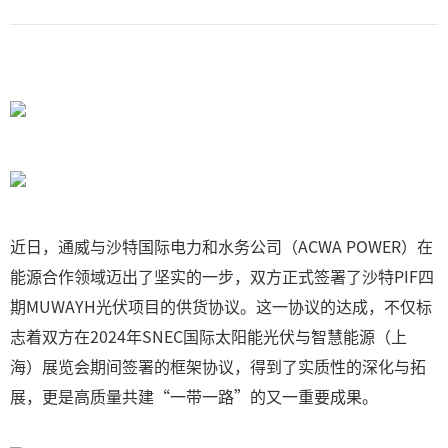
近日，通威与沙特国际电力和水务公司（ACWA POWER）在
能源合作领域迈出了坚实的一步，双方正式签署了沙特PIF四
期MUWAYH光伏项目的供货协议。这一协议的达成，不仅标
志着双方在2024年SNEC国际太阳能光伏与智慧能源（上
海）展览会期间签署的框架协议，得到了实质性的深化与拓
展，更是高质量共建“一带一路”的又一重要成果。