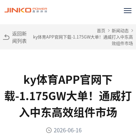
首页
新闻动态
返回新
ky体育APP官网下载-1.175GW大单！通威打入中东高
闻列表
效组件市场
ky体育APP官网下
载-1.175GW大单！通威打
入中东高效组件市场
2026-06-16