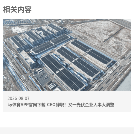
相关内容
2026-08-07
ky体育APP官网下载-CEO辞职！又一光伏企业人事大调整