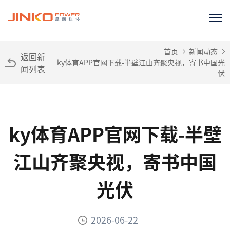
首页
新闻动态
返回新
ky体育APP官网下载-半壁江山齐聚央视，寄书中国光
闻列表
伏
ky体育APP官网下载-半壁
江山齐聚央视，寄书中国
光伏
2026-06-22