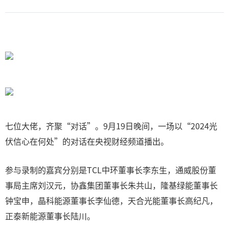
七位大佬，齐聚“对话”。9月19日晚间，一场以“2024光
伏信心在何处”的对话在央视财经频道播出。
参与录制的嘉宾分别是TCL中环董事长李东生，通威股份董
事局主席刘汉元，协鑫集团董事长朱共山，隆基绿能董事长
钟宝申，晶科能源董事长李仙德，天合光能董事长高纪凡，
正泰新能源董事长陆川。