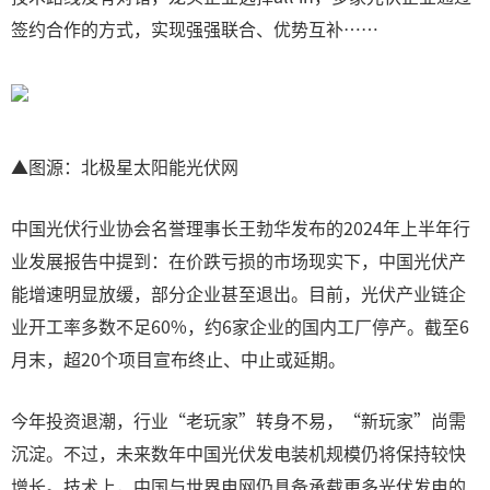
签约合作的方式，实现强强联合、优势互补……
▲图源：北极星太阳能光伏网
中国光伏行业协会名誉理事长王勃华发布的2024年上半年行
业发展报告中提到：在价跌亏损的市场现实下，中国光伏产
能增速明显放缓，部分企业甚至退出。目前，光伏产业链企
业开工率多数不足60%，约6家企业的国内工厂停产。截至6
月末，超20个项目宣布终止、中止或延期。
今年投资退潮，行业“老玩家”转身不易，“新玩家”尚需
沉淀。不过，未来数年中国光伏发电装机规模仍将保持较快
增长。技术上，中国与世界电网仍具备承载更多光伏发电的