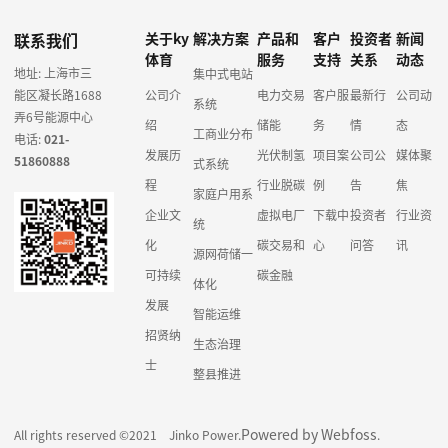
联系我们
关于ky
解决方案
产品和
客户
投资者
新闻
体育
服务
支持
关系
动态
地址: 上海市三
集中式电站
能区凝长路1688
公司介
电力交易
客户服
最新行
公司动
系统
弄6号能源中心
绍
储能
务
情
态
工商业分布
电话:
021-
发展历
光伏制氢
项目案
公司公
媒体聚
51860888
式系统
程
行业脱碳
例
告
焦
家庭户用系
企业文
虚拟电厂
下载中
投资者
行业资
统
化
碳交易和
心
问答
讯
源网荷储一
可持续
碳金融
体化
发展
智能运维
招贤纳
生态治理
士
整县推进
Powered by Webfoss
All rights reserved ©2021 Jinko Power.
.