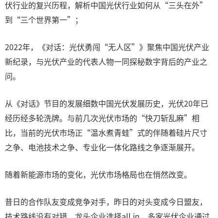
伏行业的复兴历程，解析中国光伏行业如何从“三头在外”
到“三个世界第一”；
2022年，《对话：光伏勇闯“无人区”》聚焦中国光伏产业
新纪录，与光伏产业的代表人物一同探秘数字背后的产业之
问。
从《对话》节目的发展细数中国光伏发展历史，光伏20年已
经历经多轮洗牌。与前几次光伏市场的“快刀斩乱麻”相
比，当前的光伏市场正“温水煮青蛙”式的伴随着硅片尺寸
之争、电池技术之争、专业化一体化路线之争逐渐展开。
随着新能源市场的变化，光伏市场格局也在悄然改变。
昔日的合作队友变成竞争对手，昨日的对头变成今日盟友，
技术路线没有对错，龙头企业选择all in，多家光伏企业通过