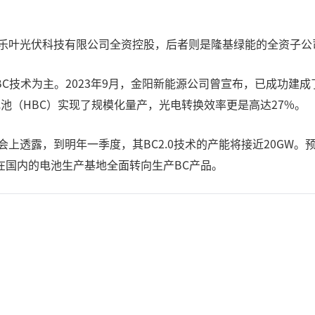
基乐叶光伏科技有限公司全资控股，后者则是隆基绿能的全资子公
C技术为主。2023年9月，金阳新能源公司曾宣布，已成功建
池（HBC）实现了规模化量产，光电转换效率更是高达27%。
上透露，到明年一季度，其BC2.0技术的产能将接近20GW。预
计划在国内的电池生产基地全面转向生产BC产品。